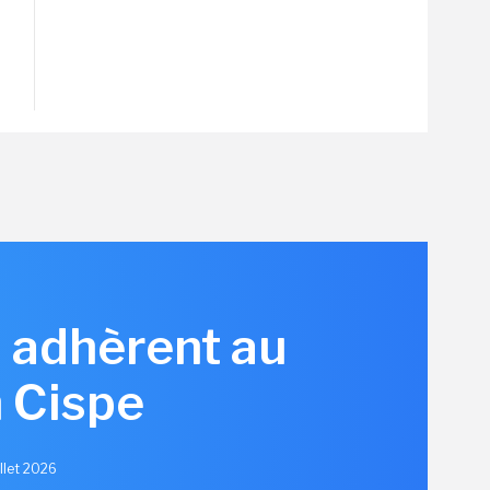
s adhèrent au
 Cispe
illet 2026