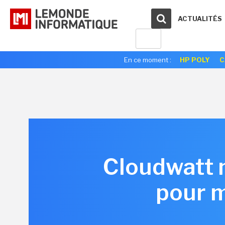
ACTUALITÉS
En ce moment :
HP POLY
C
Cloudwatt 
pour m