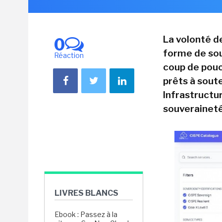
La volonté d
0
forme de sou
Réaction
coup de pouc
prêts à sout
Infrastructu
souveraineté
LIVRES BLANCS
Ebook : Passez à la