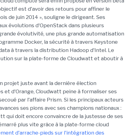
de cloud compute sera enfin proposé en version beta
'objectif est d'avoir des retours pour affiner le
is de juin 2014 », souligne le dirigeant. Ses
 aux évolutions d'OpenStack dans plusieurs
 grande évolutivité, une plus grande automatisation
rogramme Docker, la sécurité à travers Keystone
 data à travers la distribution Hadoop d'Intel. Le
bution sur la plate-forme de Cloudwatt et aboutir à
 projet juste avant la dernière élection
es et d'Orange, Cloudwatt peine à formaliser ses
secoué par l'affaire Prism. Si les principaux acteurs
 avances ses pions avec ses champions nationaux :
t qui doit encore convaincre de la justesse de ses
marré plus vite grâce à la plate-forme cloud
lement d'arrache-pieds sur l'intégration des