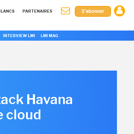
S'abonner
BLANCS
PARTENAIRES
INTERVIEW LMI
LMI MAG
tack Havana
e cloud