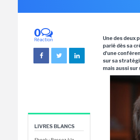
0
Une des deux p
Réaction
parié dès sa c
d'une conféren
sur sa stratégi
mais aussi sur 
LIVRES BLANCS
Ebook : Passez à la