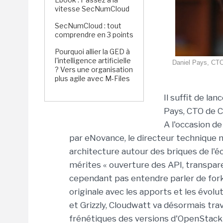
vitesse SecNumCloud
SecNumCloud : tout
comprendre en 3 points
Pourquoi allier la GED à
l'intelligence artificielle
Daniel Pays, CTO 
? Vers une organisation
plus agile avec M-Files
Il suffit de la
Pays, CTO de Cl
A l'occasion d
par eNovance, le directeur technique no
architecture autour des briques de l'
mérites « ouverture des API, transparenc
cependant pas entendre parler de fork,
originale avec les apports et les évol
et Grizzly, Cloudwatt va désormais trava
frénétiques des versions d'OpenStack