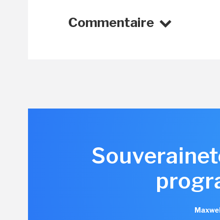
Commentaire
Souveraineté
progr
Maxwel