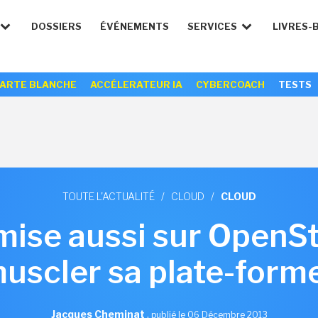
DOSSIERS
ÉVÉNEMENTS
SERVICES
LIVRES-
ARTE BLANCHE
ACCÉLERATEUR IA
CYBERCOACH
TESTS
TOUTE L'ACTUALITÉ
/
CLOUD
/
CLOUD
mise aussi sur OpenS
uscler sa plate-form
Jacques Cheminat
,
publié le 06 Décembre 2013