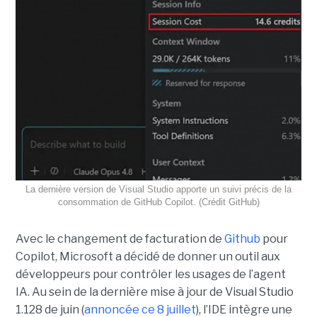
La dernière version de Visual Studio apporte un suivi précis de la
consommation de GitHub Copilot. (Crédit GitHub)
Avec le changement de facturation de
Github
pour
Copilot, Microsoft a décidé de donner un outil aux
développeurs pour contrôler les usages de l’agent
IA. Au sein de la dernière mise à jour de Visual Studio
1.128 de juin (
annoncée ce 8 juillet
), l’IDE intègre une