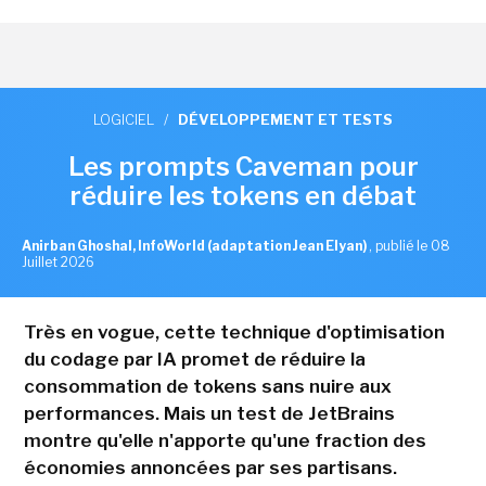
LOGICIEL
/
DÉVELOPPEMENT ET TESTS
Les prompts Caveman pour
réduire les tokens en débat
Anirban Ghoshal, InfoWorld (adaptation Jean Elyan)
,
publié le 08
Juillet 2026
Très en vogue, cette technique d'optimisation
du codage par IA promet de réduire la
consommation de tokens sans nuire aux
performances. Mais un test de JetBrains
montre qu'elle n'apporte qu'une fraction des
économies annoncées par ses partisans.