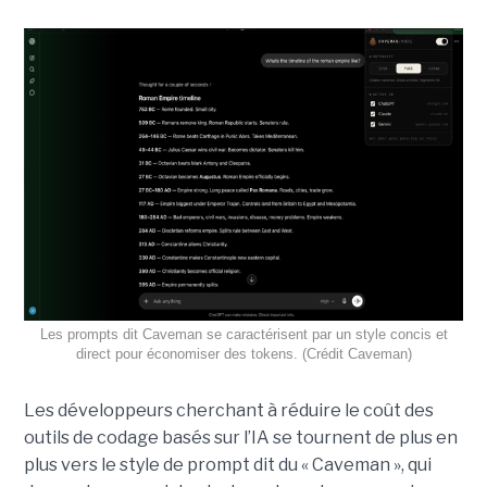
Les prompts dit Caveman se caractérisent par un style concis et
direct pour économiser des tokens. (Crédit Caveman)
Les développeurs cherchant à réduire le coût des
outils de codage basés sur l’IA se tournent de plus en
plus vers le style de prompt dit du « Caveman », qui