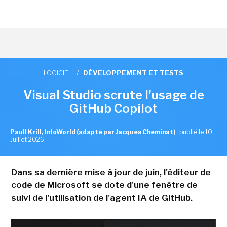
LOGICIEL
/
DÉVELOPPEMENT ET TESTS
Visual Studio scrute l'usage de
GitHub Copilot
Paull Krill, InfoWorld (adapté par Jacques Cheminat)
,
publié le 10
Juillet 2026
Dans sa dernière mise à jour de juin, l'éditeur de
code de Microsoft se dote d'une fenêtre de
suivi de l'utilisation de l'agent IA de GitHub.