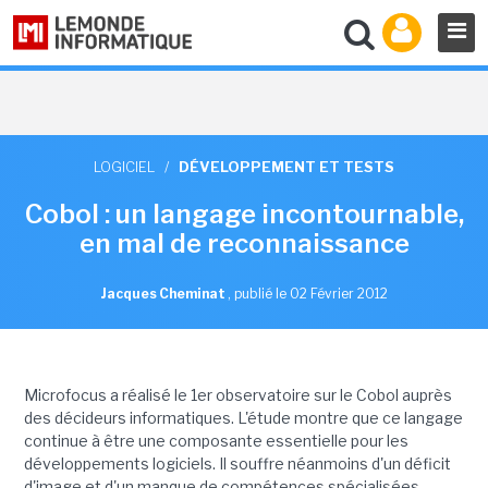
LOGICIEL
/
DÉVELOPPEMENT ET TESTS
Cobol : un langage incontournable,
en mal de reconnaissance
Jacques Cheminat
,
publié le 02 Février 2012
Microfocus a réalisé le 1er observatoire sur le Cobol auprès
des décideurs informatiques. L'étude montre que ce langage
continue à être une composante essentielle pour les
développements logiciels. Il souffre néanmoins d'un déficit
d'image et d'un manque de compétences spécialisées.