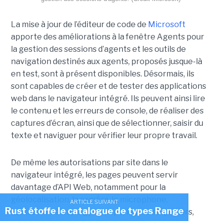
La mise à jour de l’éditeur de code de
Microsoft
apporte des améliorations à la fenêtre Agents pour
la gestion des sessions d’agents et les outils de
navigation destinés aux agents, proposés jusque-là
en test, sont à présent disponibles. Désormais, ils
sont capables de créer et de tester des applications
web dans le navigateur intégré. Ils peuvent ainsi lire
le contenu et les erreurs de console, de réaliser des
captures d’écran, ainsi que de sélectionner, saisir du
texte et naviguer pour vérifier leur propre travail.
De même les autorisations par site dans le
navigateur intégré, les pages peuvent servir
davantage d’API Web, notamment pour la
géolocalisation, la caméra, le microphone,
ARTICLE SUIVANT
Rust étoffe le catalogue de types Range
l’accéléromètre, le gyroscope, le presse-papiers,