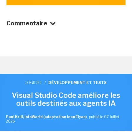
Commentaire
LOGICIEL
/
DÉVELOPPEMENT ET TESTS
Visual Studio Code améliore les
outils destinés aux agents IA
Paul Krill, InfoWorld (adaptation Jean Elyan)
,
publié le 07 Juillet
2026