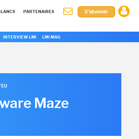
S'abonner
BLANCS
PARTENAIRES
INTERVIEW LMI
LMI MAG
FEU
mware Maze