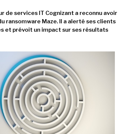
ur de services IT Cognizant a reconnu avoir
du ransomware Maze. Il a alerté ses clients
es et prévoit un impact sur ses résultats