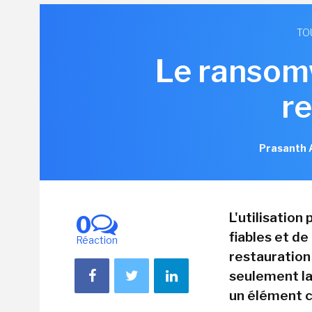
TO
Le ransom
r
Prasanth 
L'utilisation
0
fiables et d
Réaction
restauration 
seulement la
un élément c