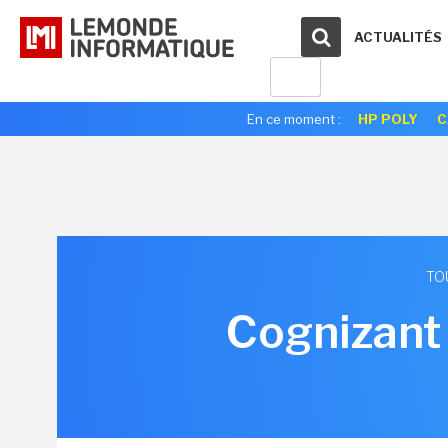
ACTUALITÉS
En ce moment :
HP POLY
C
TO
Cognizant