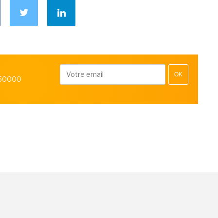
OK
 50000