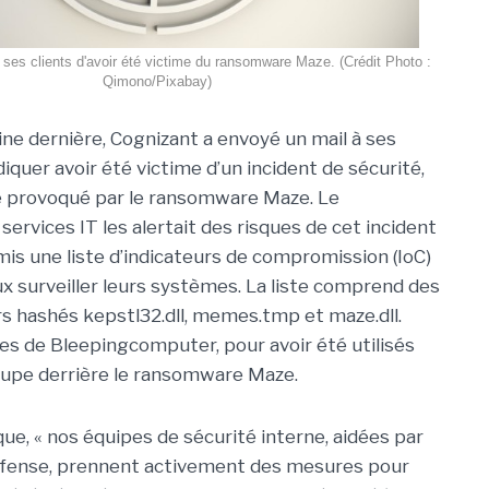
 ses clients d'avoir été victime du ransomware Maze. (Crédit Photo :
Qimono/Pixabay)
ine dernière, Cognizant a envoyé un mail à ses
diquer avoir été victime d’un incident de sécurité,
e provoqué par le ransomware Maze. Le
services IT les alertait des risques de cet incident
mis une liste d’indicateurs de compromission (IoC)
eux surveiller leurs systèmes. La liste comprend des
rs hashés kepstl32.dll, memes.tmp et maze.dll.
es de Bleepingcomputer, pour avoir été utilisés
oupe derrière le ransomware Maze.
e, « nos équipes de sécurité interne, aidées par
défense, prennent activement des mesures pour