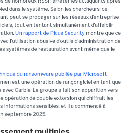
s de nombreux RSSI : arrêter les attaquants après
 pied dans le système. Selon les chercheurs, ce
llant peut se propager sur les réseaux d’entreprise
ficiels, tout en tentant simultanément d’affaiblir
ration.
Un rapport de Picus Security
montre que ce
c l’utilisation abusive d’outils d’administration de
les systèmes de restauration avant même que le
chnique du ransomware publiée par Microsoft
emen est une opération de rançongiciel en tant que
 avec Garble. Le groupe a fait son apparition vers
e opération de double extorsion qui chiffrait les
s informations sensibles, et il a commencé à
 en septembre 2025.
lissement multiples