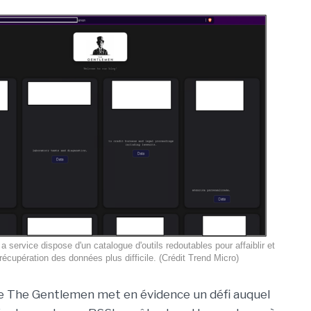
 service dispose d'un catalogue d'outils redoutables pour affaiblir et
 récupération des données plus difficile. (Crédit Trend Micro)
 The Gentlemen met en évidence un défi auquel