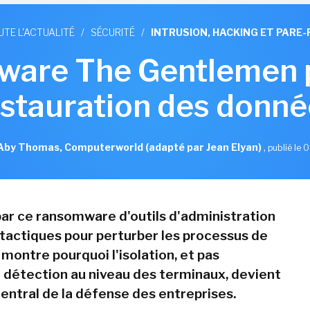
UTE L'ACTUALITÉ
/
SÉCURITÉ
/
INTRUSION, HACKING ET PARE-
ware The Gentlemen p
estauration des donné
Aby Thomas, Computerworld (adapté par Jean Elyan)
,
publié le 0
 par ce ransomware d'outils d'administration
e tactiques pour perturber les processus de
montre pourquoi l'isolation, et pas
 détection au niveau des terminaux, devient
entral de la défense des entreprises.