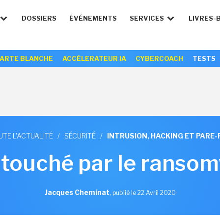
DOSSIERS
ÉVÉNEMENTS
SERVICES
LIVRES-
ARTE BLANCHE
ACCÉLERATEUR IA
CYBERCOACH
TESTS
UTE L'ACTUALITÉ
/
SÉCURITÉ
/
INTRUSION, HACKING ET PARE-
 touché par le ranso
Jacques Cheminat
,
publié le 22 Avril 2020