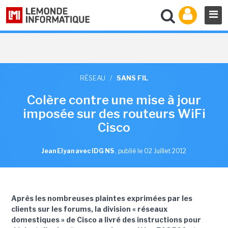
RÉSEAU
/
SANS FIL
Colère contre une mise à jour
imposée sur des routeurs WiFi
Cisco
Jean Elyan avec IDG NS
,
publié le 02 Juillet 2012
Après les nombreuses plaintes exprimées par les
clients sur les forums, la division « réseaux
domestiques » de Cisco a livré des instructions pour