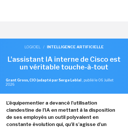
LOGICIEL
/
INTELLIGENCE ARTIFICIELLE
L'assistant IA interne de Cisco est
un véritable touche-à-tout
Grant Gross, CIO (adapté par Serge Leblal
,
publié le 06 Juillet
2026
L'équipementier a devancé l'utilisation
clandestine de l'IA en mettant à la disposition
de ses employés un outil polyvalent en
constante évolution qui, qu'il s'agisse d'un