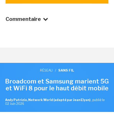
Commentaire
RÉSEAU
/
SANS FIL
Broadcom et Samsung marient 5G
et WiFi 8 pour le haut débit mobile
Andy Patrizio, Network World (adapté par Jean Elyan)
,
publié le
02 Juin 2026