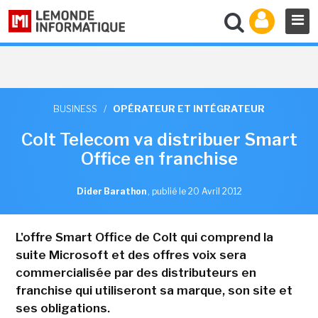
BUSINESS
/
OPÉRATEUR ET INTÉGRATEUR
Colt Telecom va distribuer Smart
Office en franchise
Dider Barathon
,
publié le 20 Avril 2012
L'offre Smart Office de Colt qui comprend la
suite Microsoft et des offres voix sera
commercialisée par des distributeurs en
franchise qui utiliseront sa marque, son site et
ses obligations.