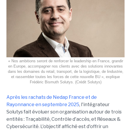
« Nos ambitions seront de renforcer le leadership en France, grandir
en Europe, accompagner nos clients avec des solutions innovantes
dans les domaines du retail, transport, de la logistique, de lindustrie,
et rassembler toutes les forces de cette nouvelle BU », explique
Frédéric Bismuth Solutys. (Crédit Solutys)
Après les rachats de Nedap France et de
Rayonnance en septembre 2025
, l'intégrateur
Solutys fait évoluer son organisation autour de trois
entités : Traçabilité, Contrôle d'accès, et Réseaux &
Cybersécurité. L'objectif affiché est d'offrir un