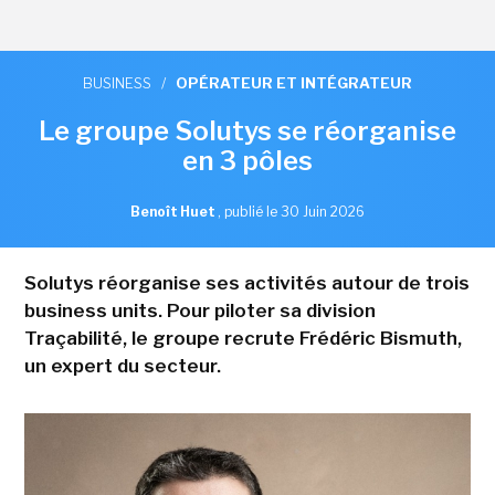
BUSINESS
/
OPÉRATEUR ET INTÉGRATEUR
Le groupe Solutys se réorganise
en 3 pôles
Benoît Huet
,
publié le 30 Juin 2026
Solutys réorganise ses activités autour de trois
business units. Pour piloter sa division
Traçabilité, le groupe recrute Frédéric Bismuth,
un expert du secteur.