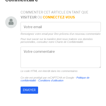
COMMENTER CET ARTICLE EN TANT QUE
VISITEUR
OU
CONNECTEZ-VOUS
Renseignez votre email pour être prévenu d'un nouveau commentaire
Pour tout savoir sur la manière dont nous traitons vos données
personnelles, consultez notre
Charte de Confidentialité.
Le code HTML est interdit dans les commentaires
Ce site est protégé par reCAPTCHA et Google -
Politique de
confidentialité
-
Conditions d'utilisation