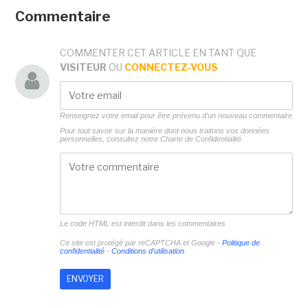
Commentaire
COMMENTER CET ARTICLE EN TANT QUE
VISITEUR
OU
CONNECTEZ-VOUS
Renseignez votre email pour être prévenu d'un nouveau commentaire
Pour tout savoir sur la manière dont nous traitons vos données
personnelles, consultez notre
Charte de Confidentialité.
Le code HTML est interdit dans les commentaires
Ce site est protégé par reCAPTCHA et Google -
Politique de
confidentialité
-
Conditions d'utilisation