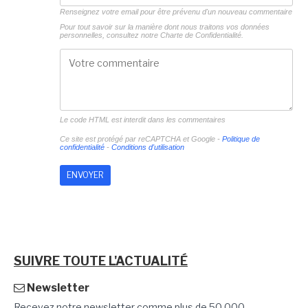
Renseignez votre email pour être prévenu d'un nouveau commentaire
Pour tout savoir sur la manière dont nous traitons vos données
personnelles, consultez notre
Charte de Confidentialité.
Le code HTML est interdit dans les commentaires
Ce site est protégé par reCAPTCHA et Google -
Politique de
confidentialité
-
Conditions d'utilisation
SUIVRE TOUTE L'ACTUALITÉ
Newsletter
Recevez notre newsletter comme plus de 50 000