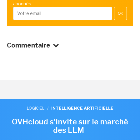
abonnés
OK
Commentaire
LOGICIEL
/
INTELLIGENCE ARTIFICIELLE
OVHcloud s'invite sur le marché
des LLM