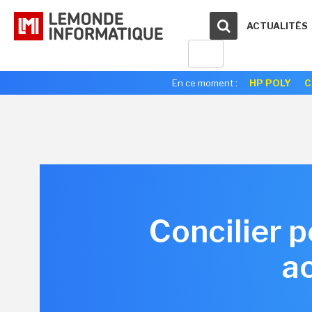
ACTUALITÉS
En ce moment :
HP POLY
C
Concilier 
a