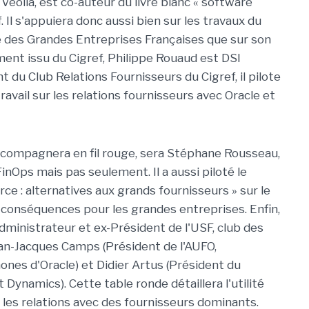
olia, est co-auteur du livre blanc « software
Il s'appuiera donc aussi bien sur les travaux du
e des Grandes Entreprises Françaises que sur son
ent issu du Cigref, Philippe Rouaud est DSI
 du Club Relations Fournisseurs du Cigref, il pilote
avail sur les relations fournisseurs avec Oracle et
accompagnera en fil rouge, sera Stéphane Rousseau,
 FinOps mais pas seulement. Il a aussi piloté le
ce : alternatives aux grands fournisseurs » sur le
 conséquences pour les grandes entreprises. Enfin,
administrateur et ex-Président de l'USF, club des
an-Jacques Camps (Président de l'AUFO,
hones d'Oracle) et Didier Artus (Président du
 Dynamics). Cette table ronde détaillera l'utilité
r les relations avec des fournisseurs dominants.