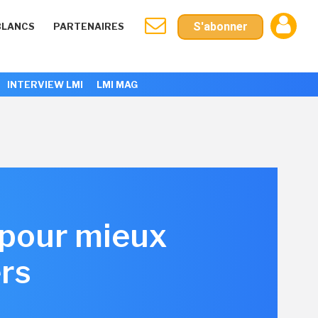
S'abonner
BLANCS
PARTENAIRES
INTERVIEW LMI
LMI MAG
 pour mieux
rs