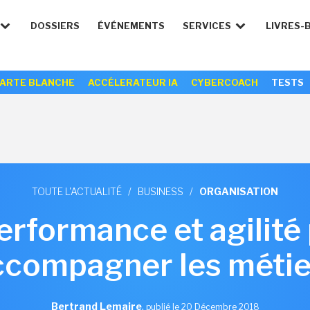
DOSSIERS
ÉVÉNEMENTS
SERVICES
LIVRES-
ARTE BLANCHE
ACCÉLERATEUR IA
CYBERCOACH
TESTS
TOUTE L'ACTUALITÉ
/
BUSINESS
/
ORGANISATION
performance et agilité
ccompagner les métie
Bertrand Lemaire
,
publié le 20 Décembre 2018