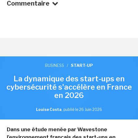
Commentaire
BUSINESS
/
START-UP
La dynamique des start-ups en
cybersécurité s'accélère en France
en 2026
Louise Costa
,
publié le 26 Juin 2026
Dans une étude menée par Wavestone
l'environnement français des start-ups en