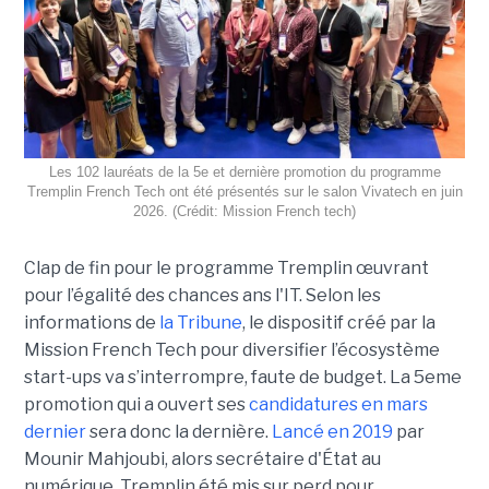
Les 102 lauréats de la 5e et dernière promotion du programme
Tremplin French Tech ont été présentés sur le salon Vivatech en juin
2026. (Crédit: Mission French tech)
Clap de fin pour le programme Tremplin œuvrant
pour l’égalité des chances ans l'IT. Selon les
informations de
la Tribune
, le dispositif créé par la
Mission French Tech pour diversifier l’écosystème
start-ups va s’interrompre, faute de budget. La 5eme
promotion qui a ouvert ses
candidatures en mars
dernier
sera donc la dernière.
Lancé en 2019
par
Mounir Mahjoubi, alors secrétaire d'État au
numérique, Tremplin été mis sur perd pour