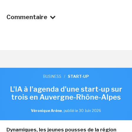
Commentaire
BUSINESS
/
START-UP
L'IA à l'agenda d'une start-up sur
trois en Auvergne-Rhône-Alpes
Véronique Arène
,
publié le 30 Juin 2026
Dynamiques, les jeunes pousses de la région