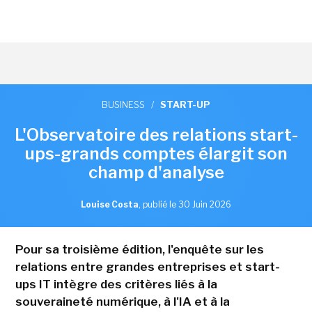
BUSINESS
/
START-UP
L'Observatoire des relations start-
ups-grands comptes élargit son
champ d'analyse
Louise Costa
,
publié le 30 Juin 2026
Pour sa troisième édition, l'enquête sur les
relations entre grandes entreprises et start-
ups IT intègre des critères liés à la
souveraineté numérique, à l'IA et à la