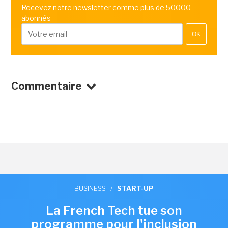
Recevez notre newsletter comme plus de 50000
abonnés
OK
Commentaire
BUSINESS
/
START-UP
La French Tech tue son
programme pour l'inclusion