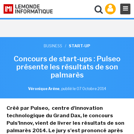
BUSINESS
/
START-UP
Concours de start-ups : Pulseo
présente les résultats de son
palmarès
Véronique Arène
,
publié le 07 Octobre 2014
Créé par Pulseo, centre d'innovation
technologique du Grand Dax, le concours
Puls'Innov, vient de livrer les résultats de son
palmarès 2014. Le jury s'est prononcé après