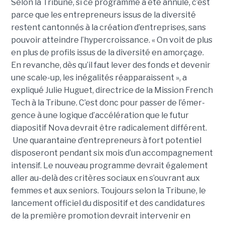
Selon la Tribune, si ce programme a été annulé, c’est
parce que les entre­pre­neurs issus de la diver­sité
restent cantonnés à la créa­tion d’entre­prises, sans
pouvoir atteindre l’hyper­crois­sance. « On voit de plus
en plus de pro­fils issus de la diver­sité en amorçage.
En revanche, dès qu’il faut lever des fonds et deve­nir
une scale-up, les inéga­li­tés réap­pa­raissent », a
expliqué Julie Huguet, directrice de la Mission French
Tech à la Tribune. C’est donc pour passer de l’émer­
gence à une logique d’accé­lé­ra­tion que le futur
diapositif Nova devrait être radi­ca­le­ment dif­fé­rent.
Une qua­ran­taine d’entre­pre­neurs à fort poten­tiel
disposeront pen­dant six mois d’un accom­pa­gne­ment
inten­sif. Le nouveau pro­gramme devrait également
aller au-delà des critères sociaux en s’ouvrant aux
femmes et aux seniors. Toujours selon la Tribune, le
lancement officiel du dispositif et des candidatures
de la première promotion devrait intervenir en