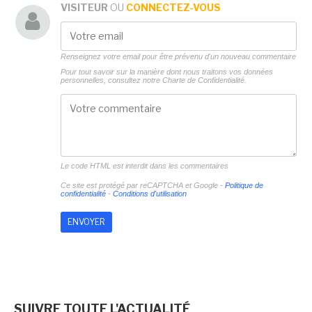
VISITEUR
OU
CONNECTEZ-VOUS
Renseignez votre email pour être prévenu d'un nouveau commentaire
Pour tout savoir sur la manière dont nous traitons vos données
personnelles, consultez notre
Charte de Confidentialité.
Le code HTML est interdit dans les commentaires
Ce site est protégé par reCAPTCHA et Google -
Politique de
confidentialité
-
Conditions d'utilisation
SUIVRE TOUTE L'ACTUALITÉ