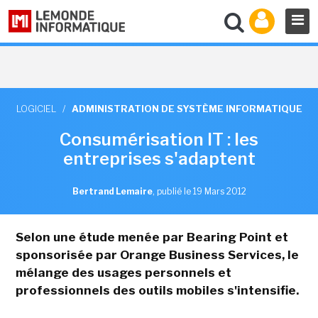
LOGICIEL
/
ADMINISTRATION DE SYSTÈME INFORMATIQUE
Consumérisation IT : les
entreprises s'adaptent
Bertrand Lemaire
,
publié le 19 Mars 2012
Selon une étude menée par Bearing Point et
sponsorisée par Orange Business Services, le
mélange des usages personnels et
professionnels des outils mobiles s'intensifie.