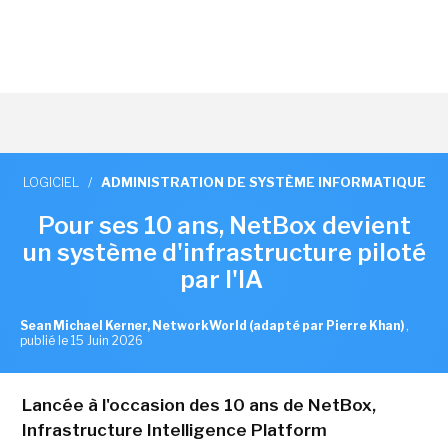
LOGICIEL
/
ADMINISTRATION DE SYSTÈME INFORMATIQUE
Pour ses 10 ans, NetBox devient
un système d'infrastructure piloté
par l'IA
Sean Michael Kerner, NetworkWorld (adapté par Pierre Khan)
,
publié le 15 Juin 2026
Lancée à l'occasion des 10 ans de NetBox,
Infrastructure Intelligence Platform