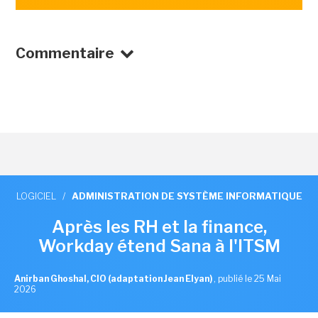
Commentaire
LOGICIEL
/
ADMINISTRATION DE SYSTÈME INFORMATIQUE
Après les RH et la finance,
Workday étend Sana à l'ITSM
Anirban Ghoshal, CIO (adaptation Jean Elyan)
,
publié le 25 Mai
2026