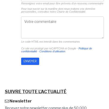
Renseignez votre email pour être prévenu d'un nouveau commentaire
Pour tout savoir sur la manière dont nous traitons vos données
personnelles, consultez notre
Charte de Confidentialité.
Le code HTML est interdit dans les commentaires
Ce site est protégé par reCAPTCHA et Google -
Politique de
confidentialité
-
Conditions d'utilisation
SUIVRE TOUTE L'ACTUALITÉ
Newsletter
Recevez notre newsletter comme plus de 50 000