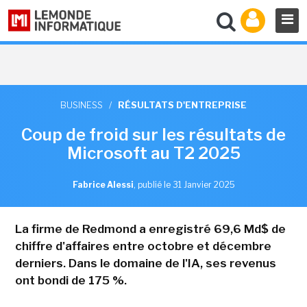
BUSINESS
/
RÉSULTATS D'ENTREPRISE
Coup de froid sur les résultats de
Microsoft au T2 2025
Fabrice Alessi
,
publié le 31 Janvier 2025
La firme de Redmond a enregistré 69,6 Md$ de
chiffre d'affaires entre octobre et décembre
derniers. Dans le domaine de l'IA, ses revenus
ont bondi de 175 %.