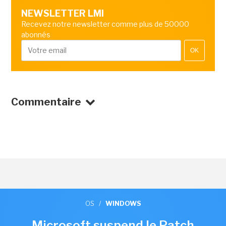
NEWSLETTER LMI
Recevez notre newsletter comme plus de 50000
abonnés
OK
Commentaire
OS
/
WINDOWS
Microsoft suspend le Patch