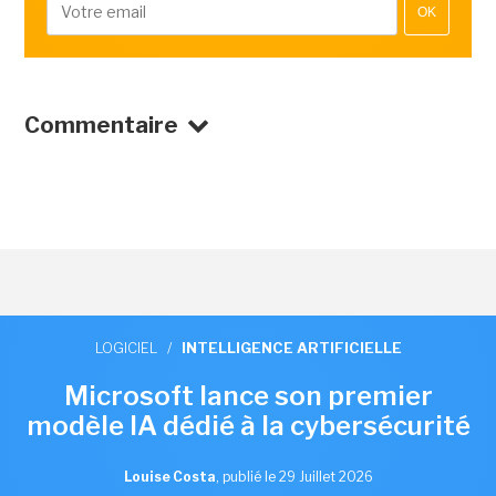
OK
Commentaire
LOGICIEL
/
INTELLIGENCE ARTIFICIELLE
Microsoft lance son premier
modèle IA dédié à la cybersécurité
Louise Costa
,
publié le 29 Juillet 2026