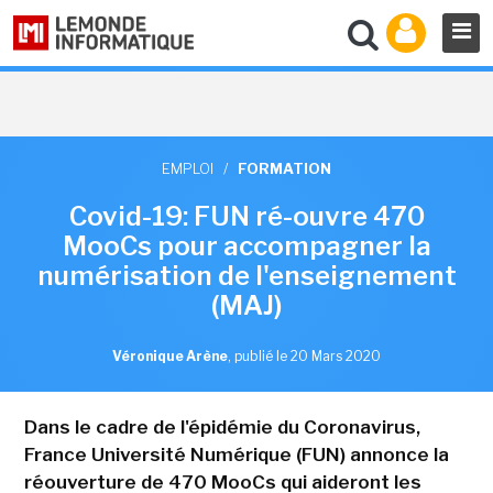
EMPLOI
/
FORMATION
Covid-19: FUN ré-ouvre 470
MooCs pour accompagner la
numérisation de l'enseignement
(MAJ)
Véronique Arène
,
publié le 20 Mars 2020
Dans le cadre de l'épidémie du Coronavirus,
France Université Numérique (FUN) annonce la
réouverture de 470 MooCs qui aideront les