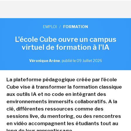
EMPLOI
/
FORMATION
L'école Cube ouvre un campus
virtuel de formation à l'IA
Véronique Arène
,
publié le 09 Juillet 2026
La plateforme pédagogique créée par l'école
Cube vise à transformer la formation classique
aux outils IA et no code en intégrant des
environnements immersifs collaboratifs. A la
clé, différentes ressources comme des
sessions live, du mentoring, ou des rencontres
en vidéo accompagnent les étudiants tout au
long de leur apprentissage.