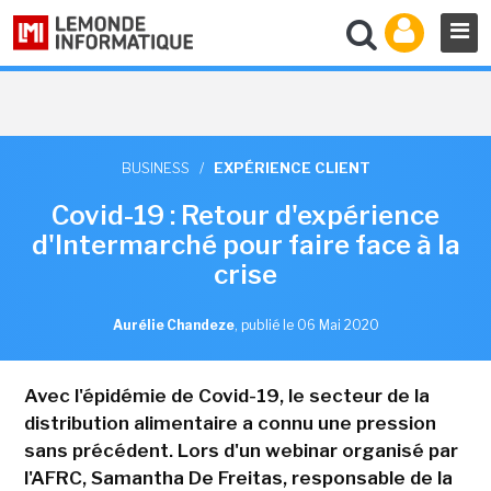
BUSINESS
/
EXPÉRIENCE CLIENT
Covid-19 : Retour d'expérience
d'Intermarché pour faire face à la
crise
Aurélie Chandeze
,
publié le 06 Mai 2020
Avec l'épidémie de Covid-19, le secteur de la
distribution alimentaire a connu une pression
sans précédent. Lors d'un webinar organisé par
l'AFRC, Samantha De Freitas, responsable de la