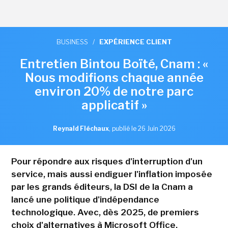
BUSINESS
/
EXPÉRIENCE CLIENT
Entretien Bintou Boïté, Cnam : «
Nous modifions chaque année
environ 20% de notre parc
applicatif »
Reynald Fléchaux
,
publié le 26 Juin 2026
Pour répondre aux risques d'interruption d'un
service, mais aussi endiguer l'inflation imposée
par les grands éditeurs, la DSI de la Cnam a
lancé une politique d'indépendance
technologique. Avec, dès 2025, de premiers
choix d'alternatives à Microsoft Office,