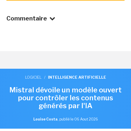
Commentaire
LOGICIEL
/
INTELLIGENCE ARTIFICIELLE
Mistral dévoile un modèle ouvert
pour contrôler les contenus
générés par l'IA
Louise Costa
,
publié le 06 Aout 2026