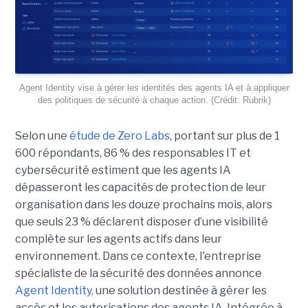
Agent Identity vise à gérer les identités des agents IA et à appliquer
des politiques de sécurité à chaque action. (Crédit: Rubrik)
Selon une
étude de Zero Labs
, portant
sur plus de 1
600 répondants,
86 % des responsables IT et
cybersécurité estiment que les agents IA
dépasseront les capacités de protection de leur
organisation dans les douze prochains mois, alors
que seuls 23 % déclarent disposer d’une visibilité
complète sur les agents actifs dans leur
environnement.
Dans ce contexte, l'entreprise
spécialiste de la sécurité des données annonce
Agent Identity,
une solution destinée à gérer les
accès et les autorisations des agents IA. Intégrée à