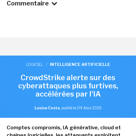
Commentaire
LOGICIEL
/
INTELLIGENCE ARTIFICIELLE
CrowdStrike alerte sur des
cyberattaques plus furtives,
accélérées par l'IA
Louise Costa
,
publié le 04 Aout 2026
Comptes compromis, IA générative, cloud et
chaînes logicielles, les attaquants exploitent