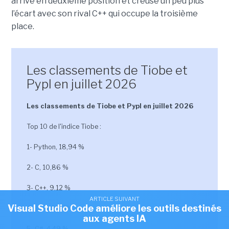
arrive en deuxième position et creuse un peu plus
l’écart avec son rival C++ qui occupe la troisième
place.
Les classements de Tiobe et
Pypl en juillet 2026
Les classements de Tiobe et Pypl en juillet 2026
Top 10 de l'indice Tiobe :
1- Python, 18,94 %
2- C, 10,86 %
3- C++, 9,12 %
ARTICLE SUIVANT
Visual Studio Code améliore les outils destinés
4- Java, 8,03%
aux agents IA
5- C#, 4,49 %