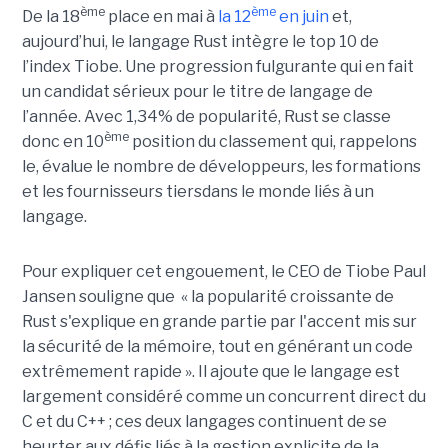
ème
ème
De la 18
place en mai à
la 12
en juin
et,
aujourd’hui, le langage Rust intègre le top 10 de
l’index Tiobe. Une progression fulgurante qui en fait
un candidat sérieux pour le titre de langage de
l’année. Avec 1,34% de popularité, Rust se classe
ème
donc en 10
position du classement qui, rappelons
le, évalue le nombre de développeurs, les formations
et les fournisseurs tiersdans le monde liés à un
langage.
Pour expliquer cet engouement, le CEO de Tiobe Paul
Jansen souligne que « la popularité croissante de
Rust s'explique en grande partie par l'accent mis sur
la sécurité de la mémoire, tout en générant un code
extrêmement rapide ». Il ajoute que le langage est
largement considéré comme un concurrent direct du
C et du C++ ; ces deux langages continuent de se
heurter aux défis liés à la gestion explicite de la