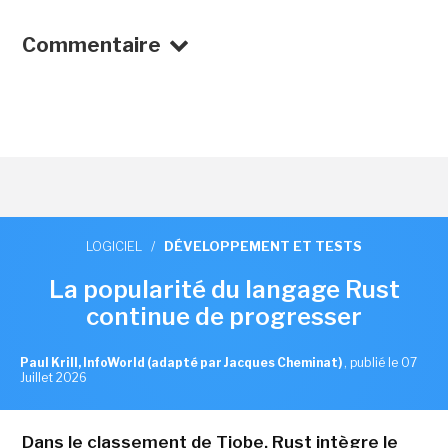
Commentaire
LOGICIEL
/
DÉVELOPPEMENT ET TESTS
La popularité du langage Rust
continue de progresser
Paul Krill, InfoWorld (adapté par Jacques Cheminat)
,
publié le 07
Juillet 2026
Dans le classement de Tiobe, Rust intègre le