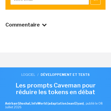
Commentaire
LOGICIEL
/
DÉVELOPPEMENT ET TESTS
Les prompts Caveman pour
réduire les tokens en débat
Anirban Ghoshal, InfoWorld (adaptation Jean Elyan)
,
publié le 08
Juillet 2026