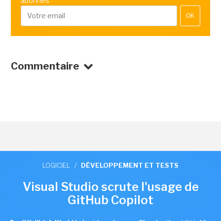
abonnés
OK
Commentaire
LOGICIEL
/
DÉVELOPPEMENT ET TESTS
Visual Studio scrute l'usage de
GitHub Copilot