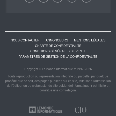
NOUS CONTACTER
ANNONCEURS
MENTIONS LÉGALES
CHARTE DE CONFIDENTIALITÉ
CONDITIONS GÉNÉRALES DE VENTE
PARAMÈTRES DE GESTION DE LA CONFIDENTIALITÉ
Copyright © LeMondeInformatique.fr 1997-2026
Toute reproduction ou représentation intégrale ou partielle, par quelque
procédé que ce soit, des pages publiées sur ce site, faite sans l'autorisation
de l'éditeur ou du webmaster du site LeMondeInformatique.fr est illicite et
constitue une contrefaçon.