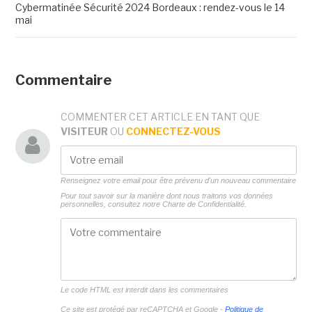
Cybermatinée Sécurité 2024 Bordeaux : rendez-vous le 14
mai
Commentaire
COMMENTER CET ARTICLE EN TANT QUE
VISITEUR
OU
CONNECTEZ-VOUS
Renseignez votre email pour être prévenu d'un nouveau commentaire
Pour tout savoir sur la manière dont nous traitons vos données
personnelles, consultez notre
Charte de Confidentialité.
Le code HTML est interdit dans les commentaires
Ce site est protégé par reCAPTCHA et Google -
Politique de