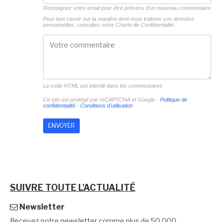
Renseignez votre email pour être prévenu d'un nouveau commentaire
Pour tout savoir sur la manière dont nous traitons vos données
personnelles, consultez notre
Charte de Confidentialité.
Le code HTML est interdit dans les commentaires
Ce site est protégé par reCAPTCHA et Google -
Politique de
confidentialité
-
Conditions d'utilisation
SUIVRE TOUTE L'ACTUALITÉ
Newsletter
Recevez notre newsletter comme plus de 50 000