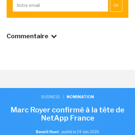
OK
Commentaire
BUSINESS
/
NOMINATION
Marc Royer confirmé à la tête de
NetApp France
Benoît Huet
,
publié le 24 Juin 2026