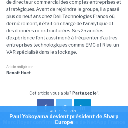
de directeur commercial des comptes entreprises et
stratégiques. Avant de rejoindre le groupe, il a passé
plus de neuf ans chez Dell Technologies France où,
dernièrement, il était en charge de l'analytique et
des données non structurées. Ses 25 années
d’expérience l’ont aussi mené à fréquenter d’autres
entreprises technologiques comme EMC et Rise, un
VAR spécialisé dans le stockage.
Article rédigé par
Benoît Huet
Cet article vous a plu?
Partagez le !
ARTICLE SUIVANT
Paul Yokoyama devient président de Sharp
ARTICLE SUIVANT
Marc Royer confirmé à la tête de NetApp France
Europe