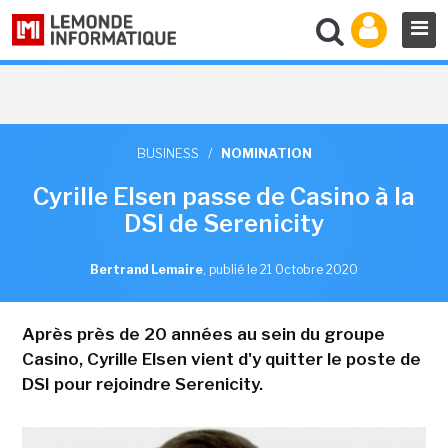
BUSINESS
/
NOMINATION
Cyrille Elsen passe de Casino à la
DSI de Serenicity
Bertrand Lemaire
,
publié le 21 Octobre 2020
Après près de 20 années au sein du groupe
Casino, Cyrille Elsen vient d'y quitter le poste de
DSI pour rejoindre Serenicity.