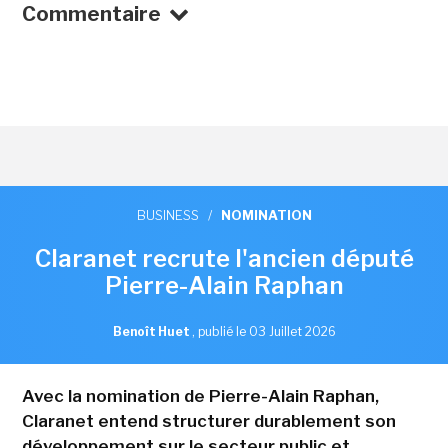
Commentaire
BUSINESS
/
NOMINATION
Claranet recrute l'ancien député
Pierre-Alain Raphan
Benoît Huet
,
publié le 03 Juillet 2026
Avec la nomination de Pierre-Alain Raphan,
Claranet entend structurer durablement son
développement sur le secteur public et