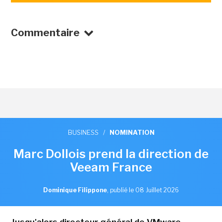
Commentaire
BUSINESS
/
NOMINATION
Marc Dollois prend la direction de
Veeam France
Dominique Filippone
,
publié le 08 Juillet 2026