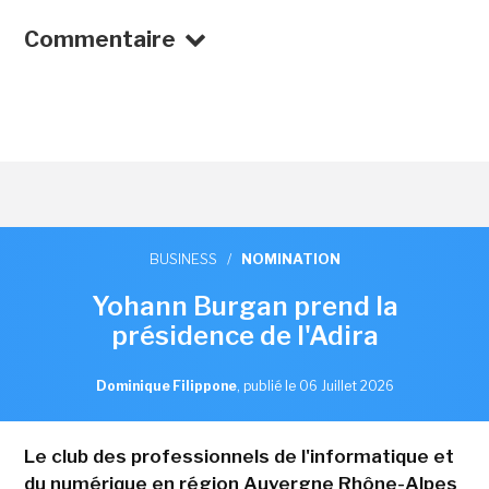
Commentaire
BUSINESS
/
NOMINATION
Yohann Burgan prend la
présidence de l'Adira
Dominique Filippone
,
publié le 06 Juillet 2026
Le club des professionnels de l'informatique et
du numérique en région Auvergne Rhône-Alpes