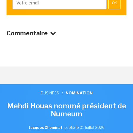
OK
Commentaire
BUSINESS
/
NOMINATION
Mehdi Houas nommé président de
Numeum
Jacques Cheminat
,
publié le 01 Juillet 2026