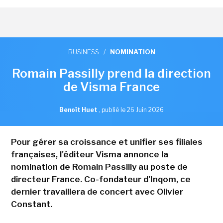
BUSINESS
/
NOMINATION
Romain Passilly prend la direction
de Visma France
Benoît Huet
,
publié le 26 Juin 2026
Pour gérer sa croissance et unifier ses filiales
françaises, l'éditeur Visma annonce la
nomination de Romain Passilly au poste de
directeur France. Co-fondateur d'Inqom, ce
dernier travaillera de concert avec Olivier
Constant.