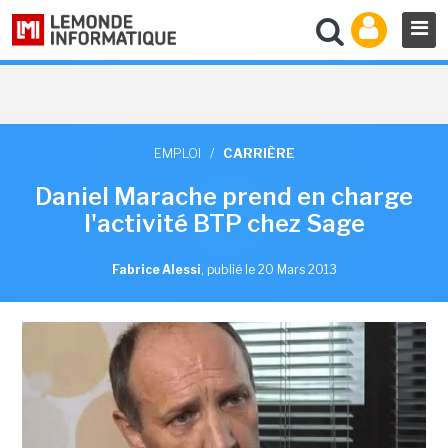
EMPLOI
/
CARRIÈRE
Daniel Marache prend en charge
l'activité BTP chez Sage
Fabrice Alessi
,
publié le 20 Mars 2013