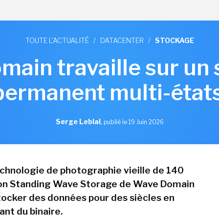
TOUTE L'ACTUALITÉ
/
DATACENTER
/
STOCKAGE
ain travaille sur un
permanent multi-état
Serge Leblal
,
publié le 19 Juin 2026
chnologie de photographie vieille de 140
tion Standing Wave Storage de Wave Domain
ocker des données pour des siècles en
ant du binaire.