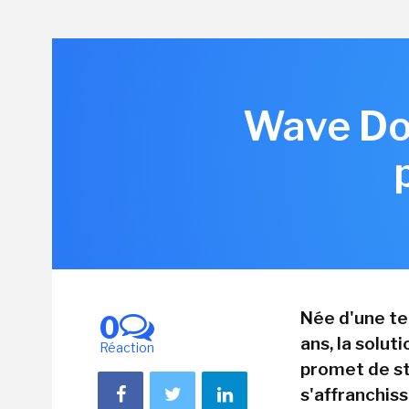
Wave Dom
Née d'une te
0
ans, la solu
Réaction
promet de st
s'affranchiss