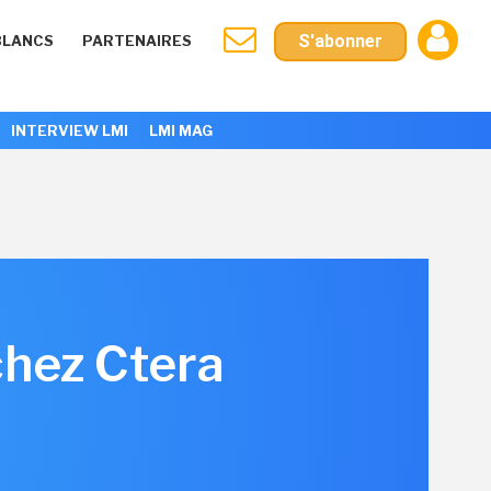
S'abonner
BLANCS
PARTENAIRES
INTERVIEW LMI
LMI MAG
chez Ctera