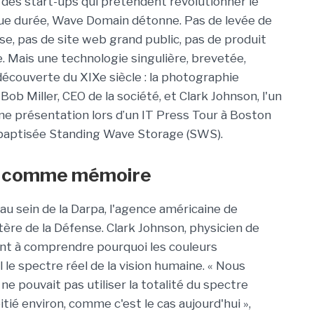
e des start-ups qui prétendent révolutionner le
ue durée, Wave Domain détonne. Pas de levée de
e, pas de site web grand public, pas de produit
e. Mais une technologie singulière, brevetée,
 découverte du XIXe siècle : la photographie
b Miller, CEO de la société, et Clark Johnson, l'un
une présentation lors d’un IT Press Tour à Boston
ie baptisée Standing Wave Storage (SWS).
es comme mémoire
 sein de la Darpa, l'agence américaine de
ère de la Défense. Clark Johnson, physicien de
isant à comprendre pourquoi les couleurs
 le spectre réel de la vision humaine. « Nous
 pouvait pas utiliser la totalité du spectre
oitié environ, comme c'est le cas aujourd'hui »,