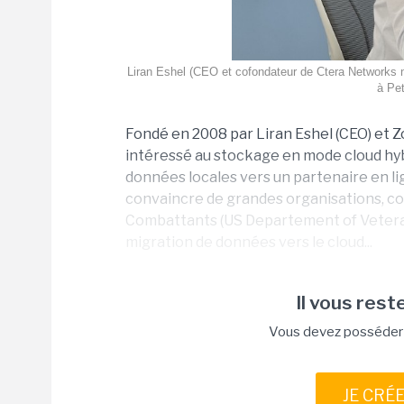
Liran Eshel (CEO et cofondateur de Ctera Networks 
à Pet
Fondé en 2008 par Liran Eshel (CEO) et 
intéressé au stockage en mode cloud hyb
données locales vers un partenaire en lig
convaincre de grandes organisations, c
Combattants (US Departement of Veterans
migration de données vers le cloud...
Il vous reste
Vous devez posséder u
JE CRÉ