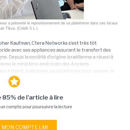
nous a présenté le repositionnement de sa plateforme dans ses locaux
ah Tikva. (Crédit S.L.)
Zohar Kaufman, Ctera Networks s’est très tôt
ride avec ses appliances assurant le transfert des
ne. Depuis la société d’origine israélienne a réussi à
omme le ministère américain des Anciens
 Affairs), à déployer sa plateforme pour assurer la
 85% de l'article à lire
n compte pour poursuivre la lecture
E MON COMPTE LMI