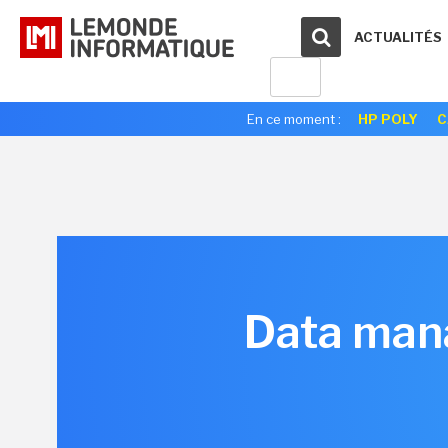
ACTUALITÉS
En ce moment :
HP POLY
C
Data mana