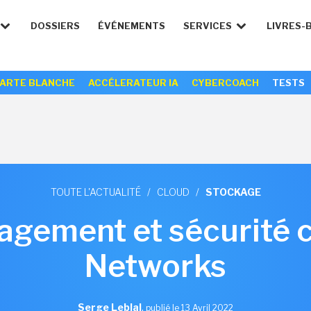
DOSSIERS
ÉVÉNEMENTS
SERVICES
LIVRES-
ARTE BLANCHE
ACCÉLERATEUR IA
CYBERCOACH
TESTS
TOUTE L'ACTUALITÉ
/
CLOUD
/
STOCKAGE
gement et sécurité 
Networks
Serge Leblal
,
publié le 13 Avril 2022