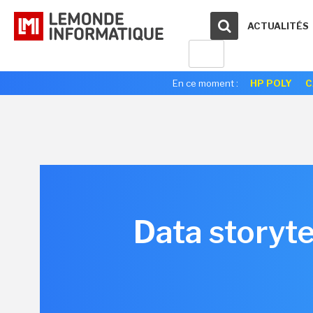
ACTUALITÉS
En ce moment :
HP POLY
C
Data storyte