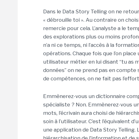
Dans le Data Story Telling on ne retour
« débrouille toi ». Au contraire on cho
remercie pour cela. L’analyste a le tem
des explorations plus ou moins profon
n’a ni ce temps, ni l’accès à la formatio
opérations. Chaque fois que l’on place 
utilisateur métier en lui disant “tu a
données” on ne prend pas en compte s
de compétences, on ne fait pas l’effort
Emmènerez-vous un dictionnaire complet
spécialiste ? Non. Emmènerez-vous un
mots, l’écrivain aura choisi de hiérarchi
soin à l’utilisateur. C’est l’équivalen
une application de Data Story Telling. L
hiérarchisation de l’information et de s