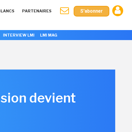
S'abonner
BLANCS
PARTENAIRES
INTERVIEW LMI
LMI MAG
ision devient