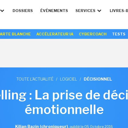
DOSSIERS
ÉVÉNEMENTS
SERVICES
LIVRES-
ARTE BLANCHE
ACCÉLERATEUR IA
CYBERCOACH
TESTS
TOUTE L'ACTUALITÉ
/
LOGICIEL
/
DÉCISIONNEL
lling : La prise de déc
émotionnelle
Kilian Bazin (chroniqueur)
,
publié le 05 Octobre 2016