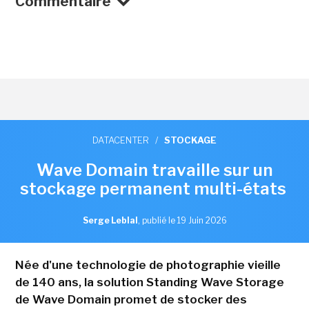
Commentaire
DATACENTER
/
STOCKAGE
Wave Domain travaille sur un
stockage permanent multi-états
Serge Leblal
,
publié le 19 Juin 2026
Née d'une technologie de photographie vieille
de 140 ans, la solution Standing Wave Storage
de Wave Domain promet de stocker des