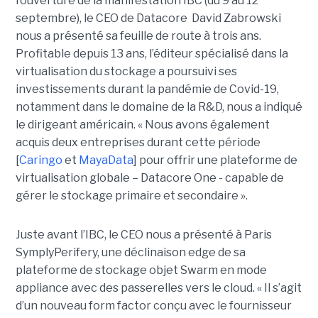
l’ouverture de la manifestation IBC (du 9 au 12
septembre), le CEO de Datacore David Zabrowski
nous a présenté sa feuille de route à trois ans.
Profitable depuis 13 ans, l’éditeur spécialisé dans la
virtualisation du stockage a poursuivi ses
investissements durant la pandémie de Covid-19,
notamment dans le domaine de la R&D, nous a indiqué
le dirigeant américain. « Nous avons également
acquis deux entreprises durant cette période
[
Caringo
et
MayaData
] pour offrir une plateforme de
virtualisation globale –
Datacore One
- capable de
gérer le stockage primaire et secondaire ».
Juste avant l’IBC, le CEO nous a présenté à Paris
SymplyPerifery, une déclinaison edge de sa
plateforme de stockage objet Swarm en mode
appliance avec des passerelles vers le cloud. « Il s’agit
d’un nouveau form factor conçu avec le fournisseur