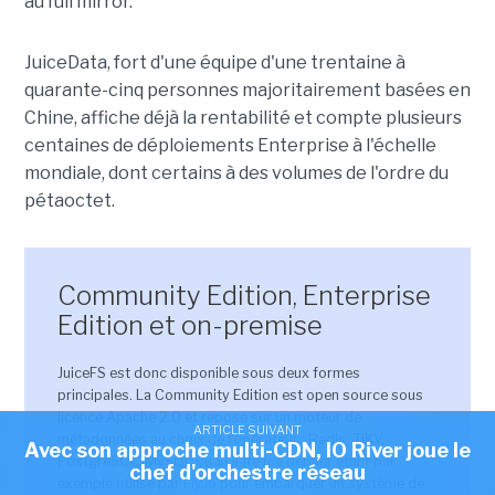
au full mirror.
JuiceData, fort d'une équipe d'une trentaine à
quarante-cinq personnes majoritairement basées en
Chine, affiche déjà la rentabilité et compte plusieurs
centaines de déploiements Enterprise à l'échelle
mondiale, dont certains à des volumes de l'ordre du
pétaoctet.
Community Edition, Enterprise
Edition et on-premise
JuiceFS est donc disponible sous deux formes
principales. La Community Edition est open source sous
licence Apache 2.0 et repose sur un moteur de
ARTICLE SUIVANT
métadonnées au choix de l'opérateur : Redis, TiKV,
Avec son approche multi-CDN, IO River joue le
PostgreSQL, MySQL ou SQLite (ce dernier étant par
chef d'orchestre réseau
exemple utilisé par
Fly.io
pour embarquer un système de