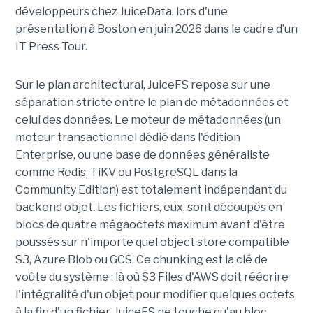
développeurs chez JuiceData, lors d'une
présentation à Boston en juin 2026 dans le cadre d’un
IT Press Tour.
Sur le plan architectural, JuiceFS repose sur une
séparation stricte entre le plan de métadonnées et
celui des données. Le moteur de métadonnées (un
moteur transactionnel dédié dans l'édition
Enterprise, ou une base de données généraliste
comme Redis, TiKV ou PostgreSQL dans la
Community Edition) est totalement indépendant du
backend objet. Les fichiers, eux, sont découpés en
blocs de quatre mégaoctets maximum avant d'être
poussés sur n'importe quel object store compatible
S3, Azure Blob ou GCS. Ce chunking est la clé de
voûte du système : là où S3 Files d'AWS doit réécrire
l'intégralité d'un objet pour modifier quelques octets
à la fin d'un fichier, JuiceFS ne touche qu'au bloc