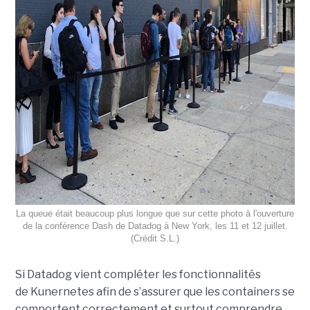
La queue était beaucoup plus longue que sur cette photo à l'ouverture
de la conférence Dash de Datadog à New York, les 11 et 12 juillet.
(Crédit S.L.)
Si
Datadog
vient compléter les fonctionnalités
de
Kunernetes
afin de s’assurer que les containers se
comportent correctement et surtout comprendre