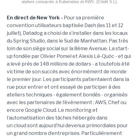
ateliers consacrés à Kubernetes et AWS. (Crédit S.L)
En direct de
New York
-
Pour sa première
convention utilisateurs
baptisée
Dash (les 11 et 12
juillet)
,
Datadog
a choisi de s’installer dans les locaux
du
Spring
Studio, dans le Sud de Manhattan.
Pas très
loin de son siège social sur la
8ème
Avenue.
La start-
up fondée par Olivier
Pomel
et Alexis
Lê-Quôc
- et qui
a levé près de 148 millions de dollars - a toutefois été
victime de son succès avec énormément de monde
le premier jour.
Les participants patientaient dans la
rue pour entrer et ont essayé de participer à des
ateliers techniques - également bondés - organisés
avec les partenaires de l’événement :
AWS
, Chef ou
encore Google Cloud.
Le monitoring et
l’automatisation des tâches hébergés dans
un
cloud
sont aujourd’hui devenus primordiales pour
un grand nombre d’entreprises.
Particulièrement