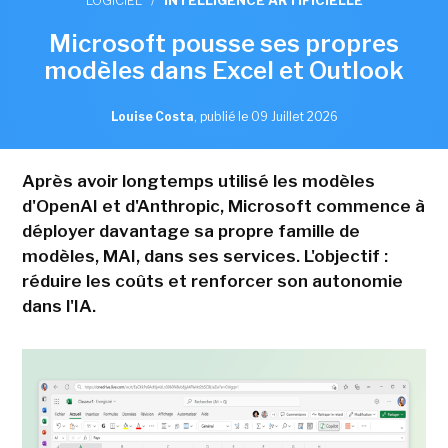
LOGICIEL
/
INTELLIGENCE ARTIFICIELLE
Microsoft pousse ses propres
modèles dans Excel et Outlook
Louise Costa
,
publié le 09 Juillet 2026
Après avoir longtemps utilisé les modèles
d'OpenAI et d'Anthropic, Microsoft commence à
déployer davantage sa propre famille de
modèles, MAI, dans ses services. L'objectif :
réduire les coûts et renforcer son autonomie
dans l'IA.