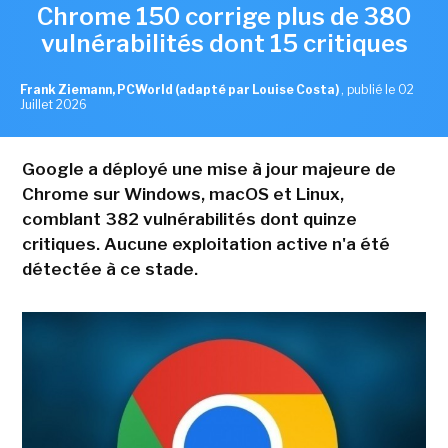
Chrome 150 corrige plus de 380
vulnérabilités dont 15 critiques
Frank Ziemann, PCWorld (adapté par Louise Costa)
,
publié le 02
Juillet 2026
Google a déployé une mise à jour majeure de
Chrome sur Windows, macOS et Linux,
comblant 382 vulnérabilités dont quinze
critiques. Aucune exploitation active n'a été
détectée à ce stade.