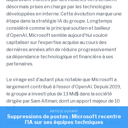
désormais prises en charge par les technologies
développées en interne. Cette évolution marque une
étape dans la stratégie IA du groupe. Longtemps
considéré comme le principal soutien et bailleur
d'OpenAI, Microsoft semble aujourd'hui vouloir
capitaliser sur l'expertise acquise au cours des
dernières années afin de réduire progressivement
sa dépendance technologique et financière à ses
partenaires.
Le virage est d'autant plus notable que Microsoft a
largement contribué à l'essor d'OpenAI. Depuis 2019,
le groupe a investi plus de 13 Md$ dans la société
dirigée par Sam Altman, dont un apport majeur de 10
Md$ annoncé début 2023. En échange, Microsoft a
ARTICLE SUIVANT
obtenu un accès privilégié aux modèles les plus
Suppressions de postes : Microsoft recentre
l'IA sur ses équipes techniques
avancés du marché et a pu les intégrer à Azure, Bing