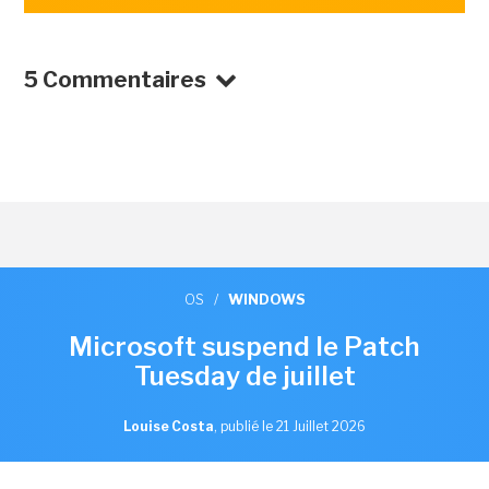
5 Commentaires
OS
/
WINDOWS
Microsoft suspend le Patch
Tuesday de juillet
Louise Costa
,
publié le 21 Juillet 2026