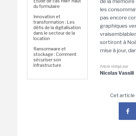
Étude de cas HMY Haut
de la mémoire 
du formulaire
les consommat
Innovation et
pas encore com
transformation : Les
graphiques ven
défis de la digitalisation
dans le secteur de la
vraisemblableme
location
sortiront à No
Ransomware et
mise à jour, da
stockage : Comment
sécuriser son
infrastructure
Article rédigé par
Nicolas Vassili
Cet article