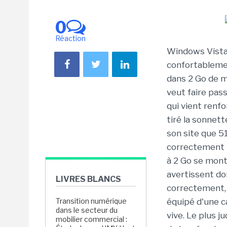
0
Réaction
Windows Vista
confortablemen
dans 2 Go de m
veut faire pass
qui vient renf
tiré la sonnet
son site que 5
correctement V
à 2 Go se monte
avertissent do
LIVRES BLANCS
correctement,
Transition numérique
équipé d'une c
dans le secteur du
vive. Le plus j
mobilier commercial :