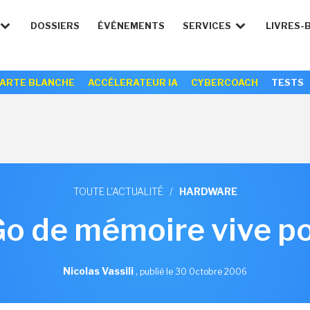
DOSSIERS
ÉVÉNEMENTS
SERVICES
LIVRES-
ARTE BLANCHE
ACCÉLERATEUR IA
CYBERCOACH
TESTS
TOUTE L'ACTUALITÉ
/
HARDWARE
 Go de mémoire vive p
Nicolas Vassili
,
publié le 30 Octobre 2006