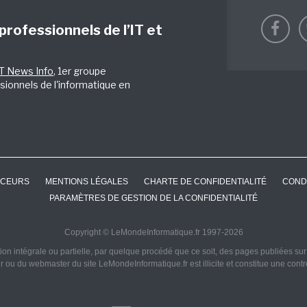
 professionnels de l’IT et
IT News Info
, 1er groupe
sionnels de l'informatique en
CEURS
MENTIONS LÉGALES
CHARTE DE CONFIDENTIALITÉ
COND
PARAMÈTRES DE GESTION DE LA CONFIDENTIALITÉ
Copyright © LeMondeInformatique.fr 1997-2026
on intégrale ou partielle, par quelque procédé que ce soit, des pages publiées sur ce
ur ou du webmaster du site LeMondeInformatique.fr est illicite et constitue une cont