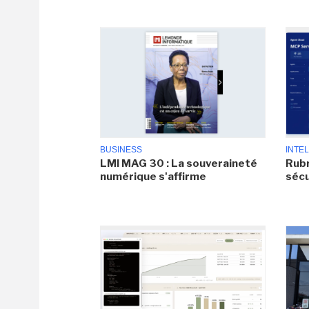
BUSINESS
INTEL
LMI MAG 30 : La souveraineté
Rubr
numérique s'affirme
sécu