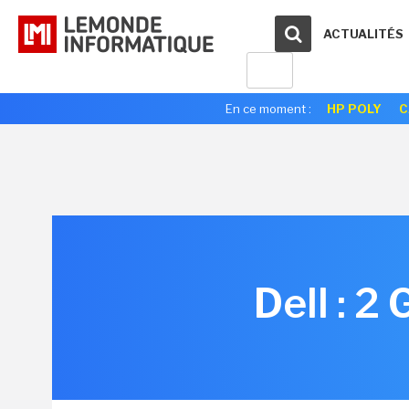
ACTUALITÉS
En ce moment :
HP POLY
C
Dell : 2