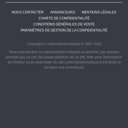
NOUS CONTACTER
ANNONCEURS
MENTIONS LÉGALES
CHARTE DE CONFIDENTIALITÉ
CONDITIONS GÉNÉRALES DE VENTE
PARAMÈTRES DE GESTION DE LA CONFIDENTIALITÉ
Copyright © LeMondeInformatique.fr 1997-2026
Toute reproduction ou représentation intégrale ou partielle, par quelque
procédé que ce soit, des pages publiées sur ce site, faite sans l'autorisation
de l'éditeur ou du webmaster du site LeMondeInformatique.fr est illicite et
constitue une contrefaçon.