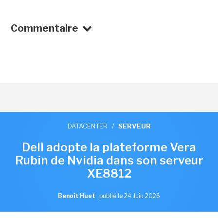
Commentaire
DATACENTER
/
SERVEUR
Dell adopte la plateforme Vera
Rubin de Nvidia dans son serveur
XE8812
Benoît Huet
,
publié le 24 Juin 2026