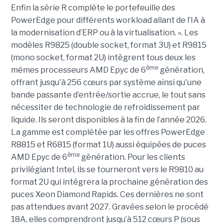
Enfin la série R complète le portefeuille des
PowerEdge pour différents workload allant de l’IA à
la modernisation d’ERP ou à la virtualisation. ». Les
modèles R9825 (double socket, format 3U) et R9815
(mono socket, format 2U) intègrent tous deux les
ème
mêmes processeurs AMD Epyc de 6
génération,
offrant jusqu'à 256 cœurs par système ainsi qu'une
bande passante d’entrée/sortie accrue, le tout sans
nécessiter de technologie de refroidissement par
liquide. Ils seront disponibles à la fin de l’année 2026.
La gamme est complétée par les offres PowerEdge
R8815 et R6815 (format 1U) aussi équipées de puces
ème
AMD Epyc de 6
génération. Pour les clients
privilégiant Intel, ils se tourneront vers le R9810 au
format 2U qui intégrera la prochaine génération des
puces Xeon Diamond Rapids. Ces dernières ne sont
pas attendues avant 2027. Gravées selon le procédé
18A, elles comprendront jusqu’à 512 cœurs P (sous