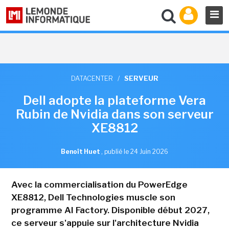
DATACENTER
/
SERVEUR
Dell adopte la plateforme Vera
Rubin de Nvidia dans son serveur
XE8812
Benoît Huet
,
publié le 24 Juin 2026
Avec la commercialisation du PowerEdge
XE8812, Dell Technologies muscle son
programme AI Factory. Disponible début 2027,
ce serveur s'appuie sur l'architecture Nvidia