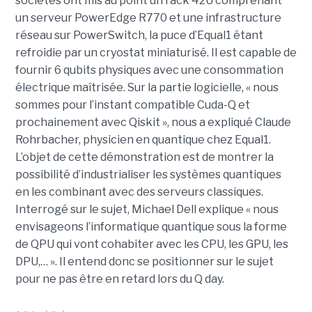
sociétés ont mis au point un rack 42U comprenant
un serveur PowerEdge R770 et une infrastructure
réseau sur PowerSwitch, la puce d’Equal1 étant
refroidie par un cryostat miniaturisé. Il est capable de
fournir 6 qubits physiques avec une consommation
électrique maîtrisée. Sur la partie logicielle, « nous
sommes pour l’instant compatible Cuda-Q et
prochainement avec Qiskit », nous a expliqué Claude
Rohrbacher, physicien en quantique chez Equal1.
L’objet de cette démonstration est de montrer la
possibilité d’industrialiser les systèmes quantiques
en les combinant avec des serveurs classiques.
Interrogé sur le sujet, Michael Dell explique « nous
envisageons l’informatique quantique sous la forme
de QPU qui vont cohabiter avec les CPU, les GPU, les
DPU,… ». Il entend donc se positionner sur le sujet
pour ne pas être en retard lors du Q day.