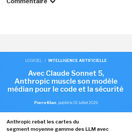
Commentaire
LOGICIEL
/
INTELLIGENCE ARTIFICIELLE
Avec Claude Sonnet 5,
Anthropic muscle son modèle
médian pour le code et la sécurité
Pierre Khan
,
publié le 01 Juillet 2026
Anthropic rebat les cartes du
segment moyenne gamme des LLM avec