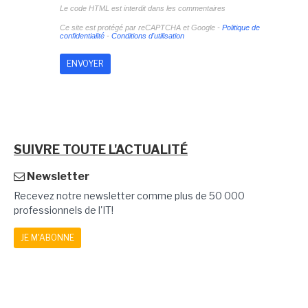
Le code HTML est interdit dans les commentaires
Ce site est protégé par reCAPTCHA et Google -
Politique de
confidentialité
-
Conditions d'utilisation
SUIVRE TOUTE L'ACTUALITÉ
Newsletter
Recevez notre newsletter comme plus de 50 000
professionnels de l'IT!
JE M'ABONNE