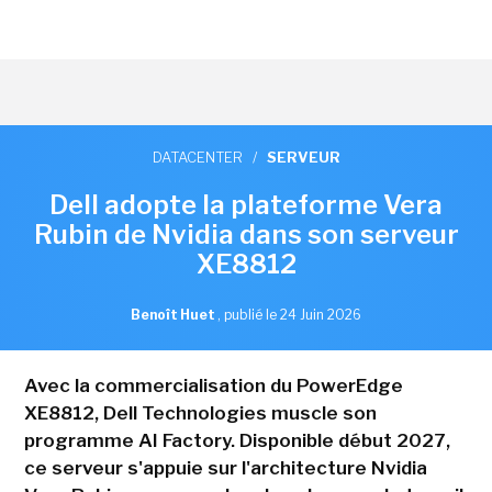
DATACENTER
/
SERVEUR
Dell adopte la plateforme Vera
Rubin de Nvidia dans son serveur
XE8812
Benoît Huet
,
publié le 24 Juin 2026
Avec la commercialisation du PowerEdge
XE8812, Dell Technologies muscle son
programme AI Factory. Disponible début 2027,
ce serveur s'appuie sur l'architecture Nvidia