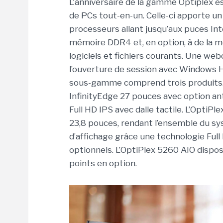
L'anniversaire de la gamme Optiplex es
de PCs tout-en-un. Celle-ci apporte 
processeurs allant jusqu’aux puces In
mémoire DDR4 et, en option, à de la m
logiciels et fichiers courants. Une w
l’ouverture de session avec Windows H
sous-gamme comprend trois produits. 
InfinityEdge 27 pouces avec option an
Full HD IPS avec dalle tactile. L’OptiP
23,8 pouces, rendant l’ensemble du s
d’affichage grâce une technologie Ful
optionnels. L’OptiPlex 5260 AIO dispos
points en option.