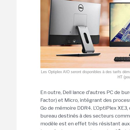
Les Optiplex AIO seront disponibles à des tarifs déma
HT (pou
En outre, Dell lance d'autres PC de b
Factor) et Micro, intégrant des proce
Go de mémoire DDR4. L’OptiPlex XE3, d
bureau destinés à des secteurs comme la
modèle est en effet très résistant aux