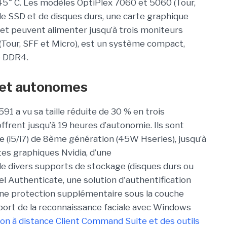
5° C. Les modèles OptiPlex 7060 et 5060 (Tour,
e SSD et de disques durs, une carte graphique
et peuvent alimenter jusqu’à trois moniteurs
(Tour, SFF et Micro), est un système compact,
e DDR4.
s et autonomes
91 a vu sa taille réduite de 30 % en trois
frent jusqu’à 19 heures d’autonomie. Ils sont
e (i5/i7) de 8ème génération (45W Hseries), jusqu’à
es graphiques Nvidia, d’une
de divers supports de stockage (disques durs ou
el Authenticate, une solution d'authentification
 une protection supplémentaire sous la couche
upport de la reconnaissance faciale avec Windows
stion à distance Client Command Suite et des outils