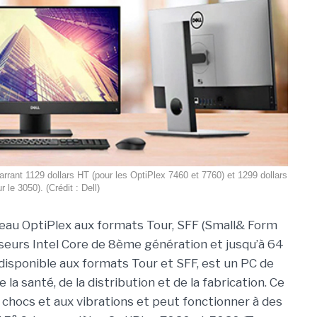
rrant 1129 dollars HT (pour les OptiPlex 7460 et 7760) et 1299 dollars
r le 3050). (Crédit : Dell)
ureau OptiPlex aux formats Tour, SFF (Small& Form
sseurs Intel Core de 8ème génération et jusqu’à 64
isponible aux formats Tour et SFF, est un PC de
 santé, de la distribution et de la fabrication. Ce
 chocs et aux vibrations et peut fonctionner à des