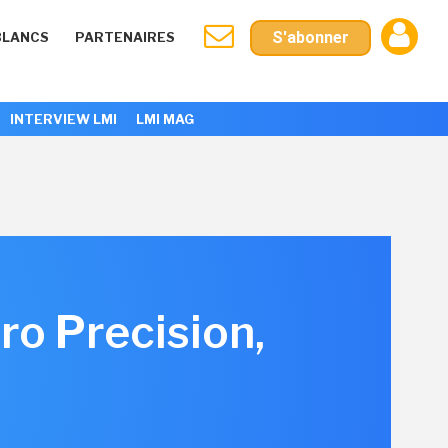
S'abonner
BLANCS
PARTENAIRES
INTERVIEW LMI
LMI MAG
ro Precision,