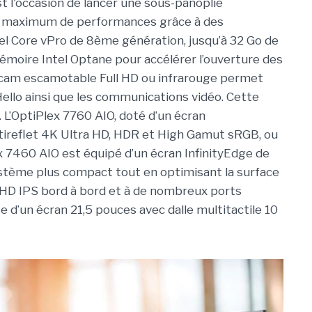
t l'occasion de lancer une sous-panoplie
un maximum de performances grâce à des
tel Core vPro de 8ème génération, jusqu’à 32 Go de
émoire Intel Optane pour accélérer l’ouverture des
ebcam escamotable Full HD ou infrarouge permet
ello ainsi que les communications vidéo. Cette
L’OptiPlex 7760 AIO, doté d’un écran
tireflet 4K Ultra HD, HDR et High Gamut sRGB, ou
lex 7460 AIO est équipé d’un écran InfinityEdge de
ystème plus compact tout en optimisant la surface
l HD IPS bord à bord et à de nombreux ports
e d’un écran 21,5 pouces avec dalle multitactile 10