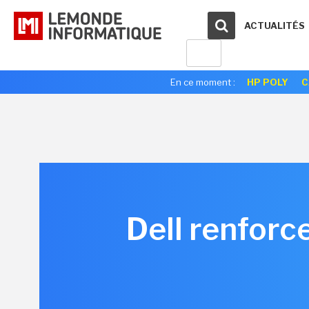
ACTUALITÉS
En ce moment :
HP POLY
C
Dell renforc