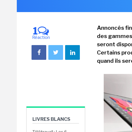
Annoncés fin 
1
des gammes P
Réaction
seront dispon
Certains prod
quand ils ser
LIVRES BLANCS
Télétravail : Les 6