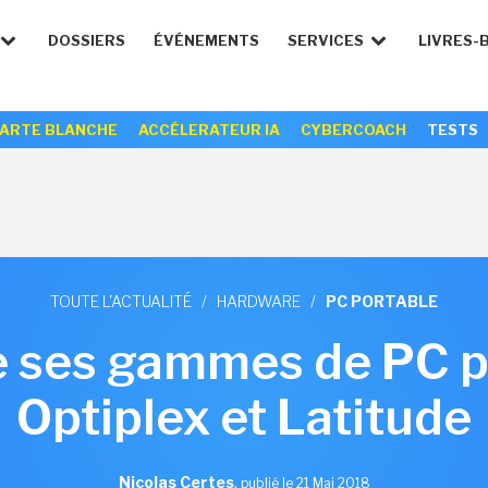
DOSSIERS
ÉVÉNEMENTS
SERVICES
LIVRES-
ARTE BLANCHE
ACCÉLERATEUR IA
CYBERCOACH
TESTS
TOUTE L'ACTUALITÉ
/
HARDWARE
/
PC PORTABLE
e ses gammes de PC p
Optiplex et Latitude
Nicolas Certes
,
publié le 21 Mai 2018