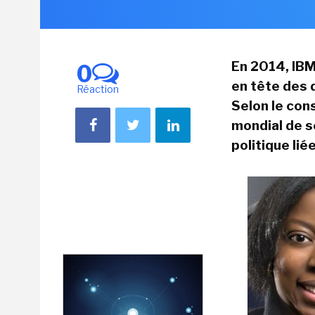
En 2014, IBM
0
en tête des 
Réaction
Selon le con
mondial de s
politique liée