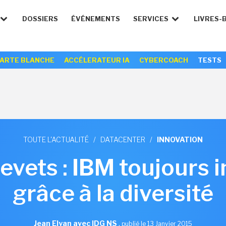
DOSSIERS
ÉVÉNEMENTS
SERVICES
LIVRES-
ARTE BLANCHE
ACCÉLERATEUR IA
CYBERCOACH
TESTS
TOUTE L'ACTUALITÉ
/
DATACENTER
/
INNOVATION
evets : IBM toujours 
grâce à la diversité
Jean Elyan avec IDG NS
,
publié le 13 Janvier 2015