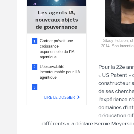
Les agents IA,
nouveaux objets
de gouvernance
Stacy Hobson, che
Gartner prévoit une
1
2014. Son inventio
croissance
exponentielle de l'IA
agentique
Pour la 22e an
L'observabilité
2
incontournable pour l'IA
« US Patent » 
agentique
constructeur at
...
3
de ses cherche
LIRE LE DOSSIER
l'expérience n
domaines d'int
d'éducation di
différents », a déclaré Bernie Meyerson