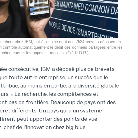
rcheur chez IBM, est à l'origine de 4 des 7534 brevets déposés en
n contrôle automatiquement le débit des données partagées entre les
ordinateurs et les appareils mobiles. (Crédit D.R.)
née consécutive, IBM a déposé plus de brevets
que toute autre entreprise, un succès que le
tribue, au moins en partie, à la diversité globale
urs. « La recherche, les compétences et
'ont pas de frontière. Beaucoup de pays ont des
érêt différents. Un pays qui a un système
fférent peut apporter des points de vue
, chef de l'innovation chez big blue.