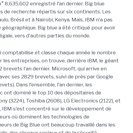
° 8,635,602 enregistré l'an dernier. Big blue
es de recherche répartis sur six continents. Les
lo, Brésil et à Nairobi, Kenya. Mais, IBM n'a pas
é géographique. Big blue a été critiqué pour avoir
égale, vers d'autres parties du monde.
ui comptabilise et classe chaque année le nombre
 les entreprises, on trouve, derrière IBM, le géant
revets l'an dernier. Microsoft, qui arrive en
, avec ses 2829 brevets, suivi de près par Google
ts). Dans l'ensemble, l'an dernier, les
c ont dominé le top 10 des dépositaires de
ny (3224), Toshiba (2608), LG Electronics (2122), et
, IBM s'est concentré sur le développement de
eurs où dominent les technologies de
heurs de Big Blue ont beaucoup travaillé dans les
ile, des réseaux sociaux et de la sécurité.