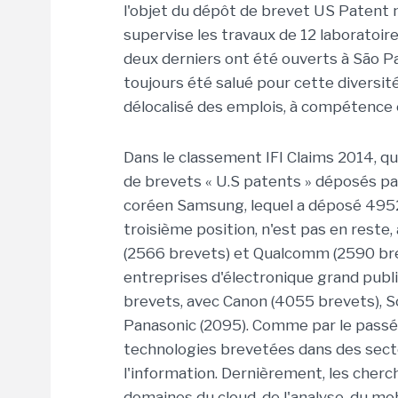
l'objet du dépôt de brevet US Patent n
supervise les travaux de 12 laboratoir
deux derniers ont été ouverts à São Pau
toujours été salué pour cette diversit
délocalisé des emplois, à compétence 
Dans le classement IFI Claims 2014, q
de brevets « U.S patents » déposés par
coréen Samsung, lequel a déposé 4952 b
troisième position, n'est pas en reste
(2566 brevets) et Qualcomm (2590 breve
entreprises d'électronique grand publi
brevets, avec Canon (4055 brevets), So
Panasonic (2095). Comme par le passé
technologies brevetées dans des sect
l'information. Dernièrement, les cherc
domaines du cloud, de l'analyse, du mob