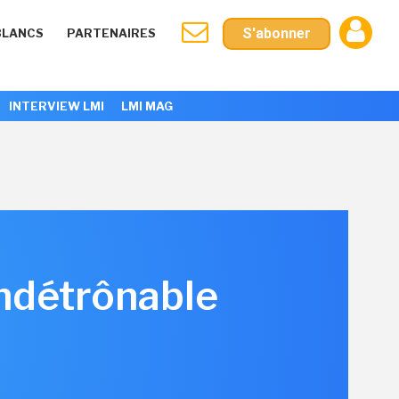
S'abonner
BLANCS
PARTENAIRES
INTERVIEW LMI
LMI MAG
indétrônable