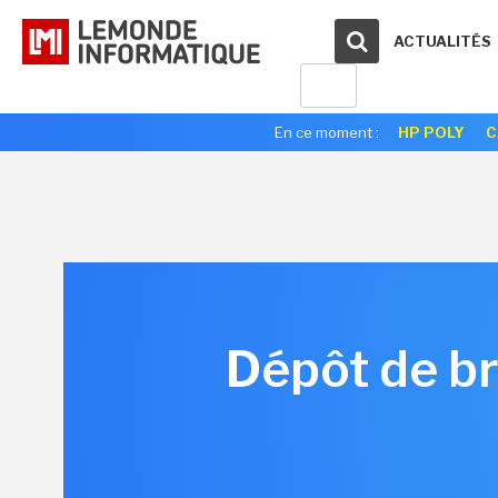
ACTUALITÉS
En ce moment :
HP POLY
C
Dépôt de br