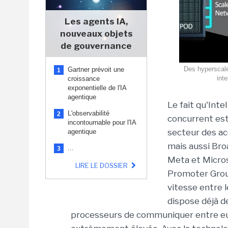
Les agents IA,
nouveaux objets
de gouvernance
Des hyperscale
Gartner prévoit une
1
int
croissance
exponentielle de l'IA
agentique
Le fait qu'Inte
L'observabilité
2
concurrent est 
incontournable pour l'IA
secteur des ac
agentique
mais aussi Bro
...
3
Meta et Microso
LIRE LE DOSSIER
Promoter Grou
vitesse entre l
dispose déjà d
processeurs de communiquer entre eu