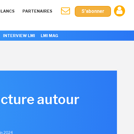
S'abonner
BLANCS
PARTENAIRES
INTERVIEW LMI
LMI MAG
ucture autour
uin 2024