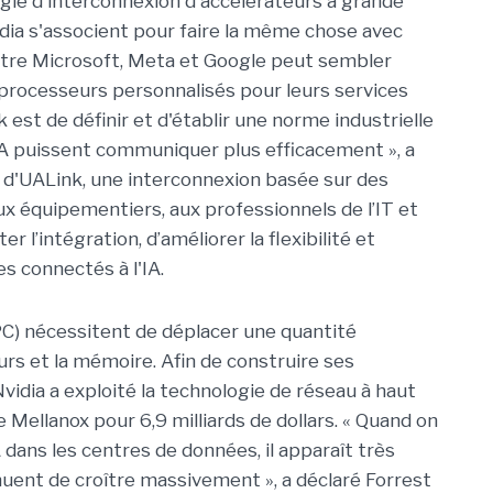
ie d'interconnexion d'accélérateurs à grande
idia s'associent pour faire la même chose avec
ntre Microsoft, Meta et Google peut sembler
processeurs personnalisés pour leurs services
est de définir et d'établir une norme industrielle
IA puissent communiquer plus efficacement », a
s d'UALink, une interconnexion basée sur des
 équipementiers, aux professionnels de l’IT et
r l’intégration, d’améliorer la flexibilité et
es connectés à l'IA.
PC) nécessitent de déplacer une quantité
rs et la mémoire. Afin de construire ses
vidia a exploité la technologie de réseau à haut
 Mellanox pour 6,9 milliards de dollars. « Quand on
dans les centres de données, il apparaît très
nuent de croître massivement », a déclaré Forrest