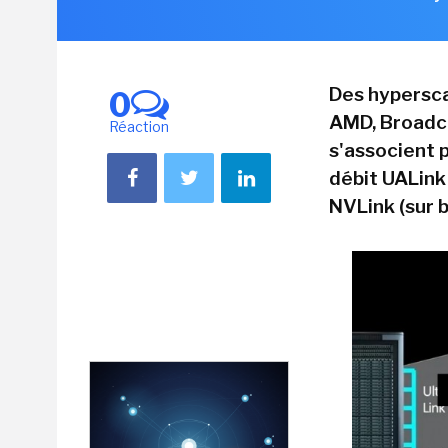
Des hypersca
0
AMD, Broadco
Réaction
s'associent 
débit UALink 
NVLink (sur 