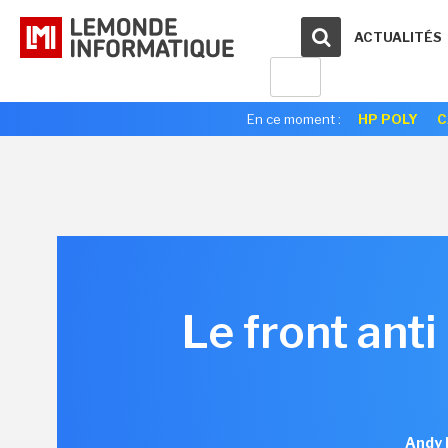
ACTUALITÉS
En ce moment :
HP POLY
C
Le front ant
Andy 