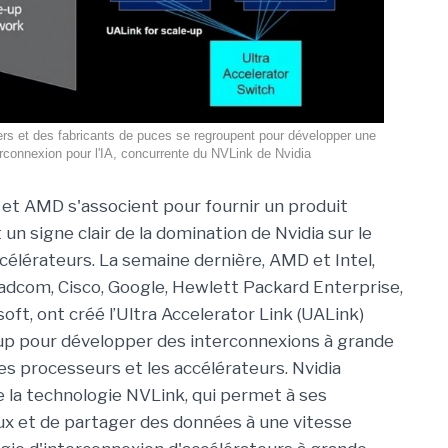
rs et des fabricants de puces se regroupent pour développer une
erconnexion pour l'IA, concurrente du NVLink de Nvidia
l et AMD s'associent pour fournir un produit
un signe clair de la domination de Nvidia sur le
célérateurs. La semaine dernière, AMD et Intel,
adcom, Cisco, Google, Hewlett Packard Enterprise,
ft, ont créé l’Ultra Accelerator Link (UALink)
p pour développer des interconnexions à grande
es processeurs et les accélérateurs. Nvidia
e la technologie NVLink, qui permet à ses
x et de partager des données à une vitesse