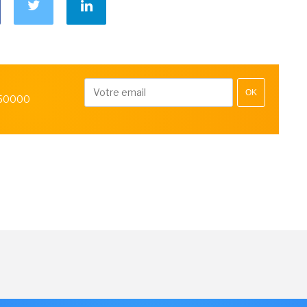
OK
 50000