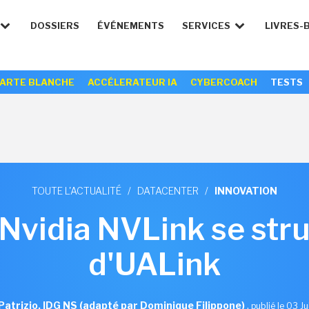
DOSSIERS
ÉVÉNEMENTS
SERVICES
LIVRES-
ARTE BLANCHE
ACCÉLERATEUR IA
CYBERCOACH
TESTS
TOUTE L'ACTUALITÉ
/
DATACENTER
/
INNOVATION
i Nvidia NVLink se str
d'UALink
Patrizio, IDG NS (adapté par Dominique Filippone)
,
publié le 03 J