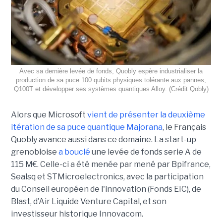
Avec sa dernière levée de fonds, Quobly espère industrialiser la
production de sa puce 100 qubits physiques tolérante aux pannes,
Q100T et développer ses systèmes quantiques Alloy. (Crédit Qobly)
Alors que Microsoft
vient de présenter la deuxième
itération de sa puce quantique Majorana
, le Français
Quobly avance aussi dans ce domaine. La start-up
grenobloise
a bouclé
une levée de fonds serie A de
115 M€. Celle-ci a été menée par mené par Bpifrance,
Sealsq et STMicroelectronics, avec la participation
du Conseil européen de l'innovation (Fonds EIC), de
Blast, d'Air Liquide Venture Capital, et son
investisseur historique Innovacom.