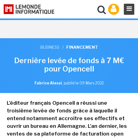
BUSINESS
/
FINANCEMENT
Dernière levée de fonds à 7 M€
pour Opencell
Fabrice Alessi
,
publié le 09 Mars 2021
L'éditeur français Opencell a réussi une
troisième levée de fonds grâce à laquelle il
entend notamment accroître ses effectifs et
ouvrir un bureau en Allemagne. L'an dernier, les
ventes de sa plateforme de facturation open