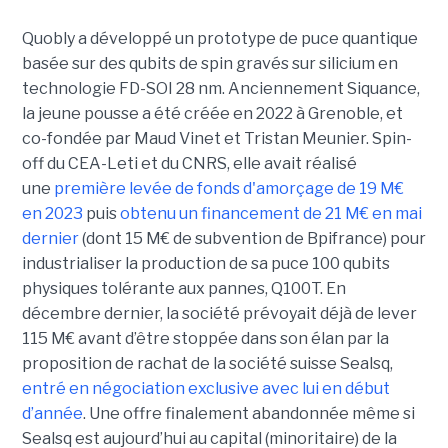
Quobly a développé un prototype de puce quantique
basée sur des qubits de spin gravés sur silicium en
technologie FD-SOI 28 nm. Anciennement Siquance,
la jeune pousse a été créée en 2022 à Grenoble, et
co-fondée par Maud Vinet et Tristan Meunier. Spin-
off du CEA-Leti et du CNRS, elle avait réalisé
une
première levée de fonds d'amorçage de 19 M€
en 2023
puis
obtenu un financement de 21 M€ en mai
dernier
(dont 15 M€ de subvention de Bpifrance) pour
industrialiser la production de sa puce 100 qubits
physiques tolérante aux pannes, Q100T. En
décembre dernier, la société prévoyait déjà de lever
115 M€ avant d’être stoppée dans son élan par la
proposition de rachat de la société suisse Sealsq,
entré en négociation exclusive avec lui en début
d’année
. Une offre finalement abandonnée même si
Sealsq est aujourd’hui au capital (minoritaire) de la