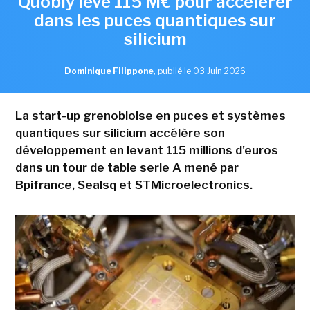
Quobly lève 115 M€ pour accélérer
dans les puces quantiques sur
silicium
Dominique Filippone
,
publié le 03 Juin 2026
La start-up grenobloise en puces et systèmes
quantiques sur silicium accélère son
développement en levant 115 millions d'euros
dans un tour de table serie A mené par
Bpifrance, Sealsq et STMicroelectronics.