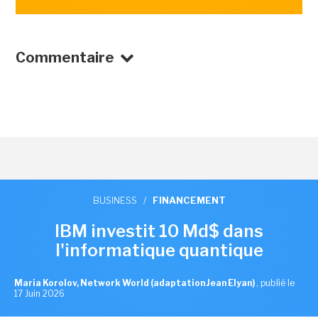
Commentaire
BUSINESS
/
FINANCEMENT
IBM investit 10 Md$ dans
l'informatique quantique
Maria Korolov, Network World (adaptation Jean Elyan)
,
publié le
17 Juin 2026