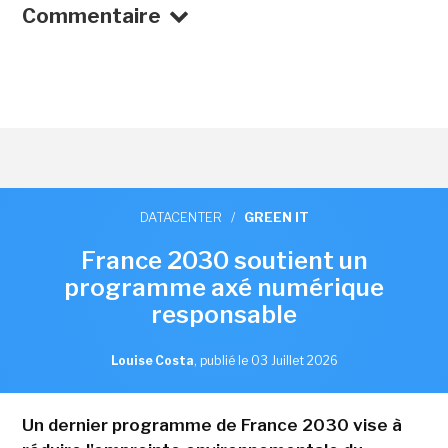
Commentaire
DATACENTER
/
GREEN IT
France 2030 soutient un
programme axé numérique
responsable
Louise Costa
,
publié le 03 Juillet 2026
Un dernier programme de France 2030 vise à