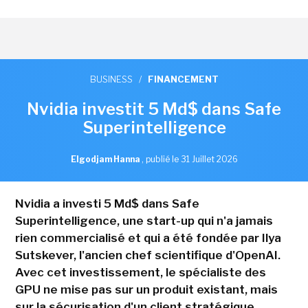
BUSINESS
/
FINANCEMENT
Nvidia investit 5 Md$ dans Safe
Superintelligence
Elgodjam Hanna
,
publié le 31 Juillet 2026
Nvidia a investi 5 Md$ dans Safe
Superintelligence, une start-up qui n'a jamais
rien commercialisé et qui a été fondée par Ilya
Sutskever, l'ancien chef scientifique d'OpenAI.
Avec cet investissement, le spécialiste des
GPU ne mise pas sur un produit existant, mais
sur la sécurisation d'un client stratégique.