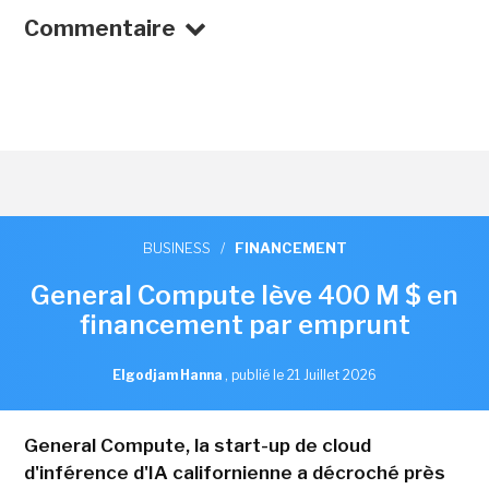
Commentaire
BUSINESS
/
FINANCEMENT
General Compute lève 400 M $ en
financement par emprunt
Elgodjam Hanna
,
publié le 21 Juillet 2026
General Compute, la start-up de cloud
d'inférence d'IA californienne a décroché près