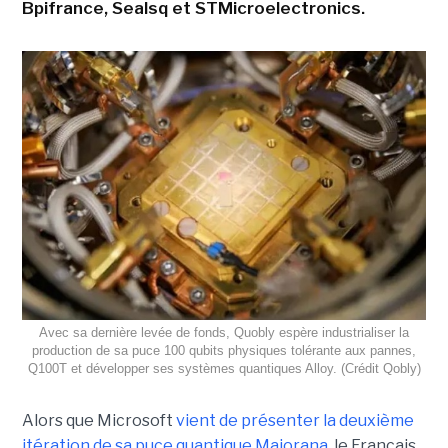
Bpifrance, Sealsq et STMicroelectronics.
Avec sa dernière levée de fonds, Quobly espère industrialiser la
production de sa puce 100 qubits physiques tolérante aux pannes,
Q100T et développer ses systèmes quantiques Alloy. (Crédit Qobly)
Alors que Microsoft
vient de présenter la deuxième
itération de sa puce quantique Majorana
, le Français