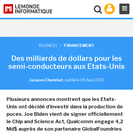
BUSINESS
/
FINANCEMENT
Des milliards de dollars pour les
semi-conducteurs aux Etats-Unis
Jacques Cheminat
,
publié le 09 Aout 2022
Plusieurs annonces montrent que les Etats-
Unis ont décidé d'investir dans la production de
puces. Joe Biden vient de signer officiellement
le Chip and Science Act, Qualcomm engage 4,2
Md$ auprès de son partenaire GlobalFoundries