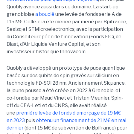
Quobly avance aussi dans ce domaine. La start-up
grenobloise
a bouclé
une levée de fonds serie A de
115 M€. Celle-ci a été menée par mené par Bpifrance,
Sealsq et STMicroelectronics, avec la participation
du Conseil européen de l'innovation (Fonds EIC), de
Blast, d'Air Liquide Venture Capital, et son
investisseur historique Innovacom.
Quobly a développé un prototype de puce quantique
basée sur des qubits de spin gravés sur silicium en
technologie FD-SOI 28 nm. Anciennement Siquance,
la jeune pousse a été créée en 2022 à Grenoble, et
co-fondée par Maud Vinet et Tristan Meunier. Spin-
off du CEA-Leti et du CNRS, elle avait réalisé
une
première levée de fonds d'amorçage de 19 M€
en 2023
puis
obtenu un financement de 21 M€ en mai
dernier
(dont 15 M€ de subvention de Bpifrance) pour