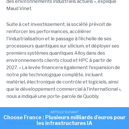
des environnements industriels actuels », explique
Maud Vinet.
Suite à cet investissement, la société prévoit de
renforcer les performances, accélérer
l'industrialisation et le passage à l'échelle de ses
processeurs quantiques sur silicium, et déployer ses
premiers systèmes quantiques Alloy dans des
environnements clients cloud et HPC à partir de
2027. «
La levée financera également l'expansion de
notre pile technologique complète, incluant
matériel, électronique de contrôle et logiciels, ainsi
que le développement commercial à l’international »,
nous a indiqué une porte-parole de Quobly.
Article rédigé par
ARTICLE SUIVANT
Choose France : Plusieurs milliards d'euros pour
Dominique Filippone
les infrastructures IA
Chef des actualités LMI