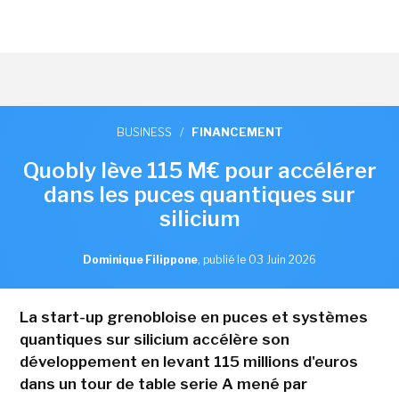
BUSINESS
/
FINANCEMENT
Quobly lève 115 M€ pour accélérer
dans les puces quantiques sur
silicium
Dominique Filippone
,
publié le 03 Juin 2026
La start-up grenobloise en puces et systèmes
quantiques sur silicium accélère son
développement en levant 115 millions d'euros
dans un tour de table serie A mené par