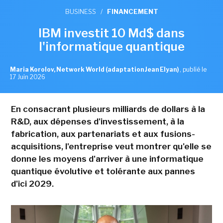
BUSINESS
/
FINANCEMENT
IBM investit 10 Md$ dans
l'informatique quantique
Maria Korolov, Network World (adaptation Jean Elyan)
,
publié le
17 Juin 2026
En consacrant plusieurs milliards de dollars à la
R&D, aux dépenses d'investissement, à la
fabrication, aux partenariats et aux fusions-
acquisitions, l'entreprise veut montrer qu'elle se
donne les moyens d'arriver à une informatique
quantique évolutive et tolérante aux pannes
d'ici 2029.