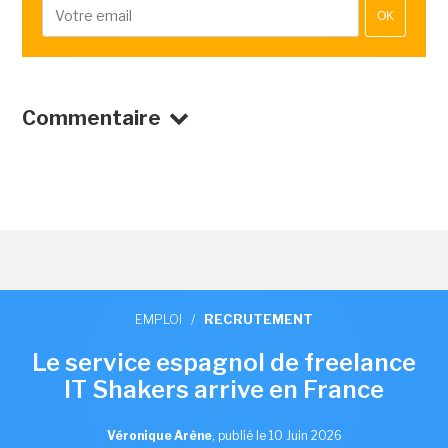
OK
Commentaire
EMPLOI
/
RECRUTEMENT
Le service espagnol de freelance
IT Shakers arrive en France
Véronique Arène
,
publié le 10 Juin 2026