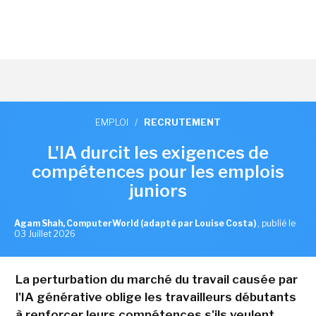
EMPLOI
/
RECRUTEMENT
L'IA durcit les exigences de
compétences pour les emplois
juniors
Agam Shah, ComputerWorld (adapté par Louise Costa)
,
publié le
03 Juillet 2026
La perturbation du marché du travail causée par
l'IA générative oblige les travailleurs débutants
à renforcer leurs compétences s'ils veulent