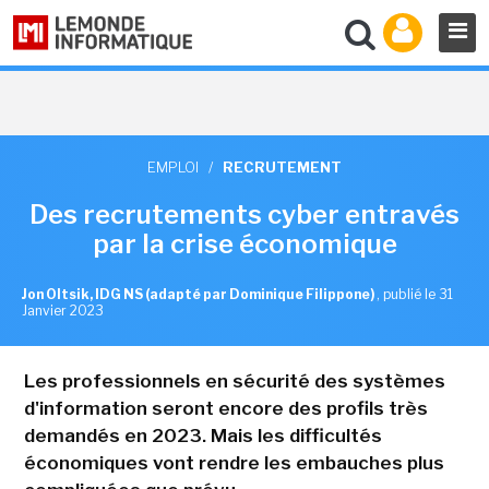
EMPLOI
/
RECRUTEMENT
Des recrutements cyber entravés
par la crise économique
Jon Oltsik, IDG NS (adapté par Dominique Filippone)
,
publié le 31
Janvier 2023
Les professionnels en sécurité des systèmes
d'information seront encore des profils très
demandés en 2023. Mais les difficultés
économiques vont rendre les embauches plus