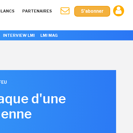
S'abonner
BLANCS
PARTENAIRES
INTERVIEW LMI
LMI MAG
FEU
taque d'une
nienne