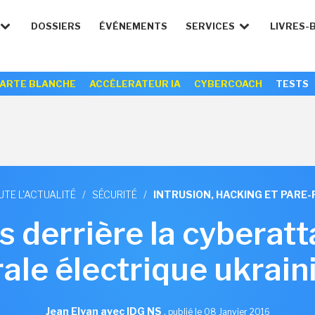
DOSSIERS
ÉVÉNEMENTS
SERVICES
LIVRES-
ARTE BLANCHE
ACCÉLERATEUR IA
CYBERCOACH
TESTS
UTE L'ACTUALITÉ
/
SÉCURITÉ
/
INTRUSION, HACKING ET PARE-
 derrière la cyberat
ale électrique ukrai
Jean Elyan avec IDG NS
,
publié le 08 Janvier 2016