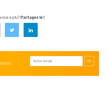
 vous a plu?
Partagez le !
OK
 50000