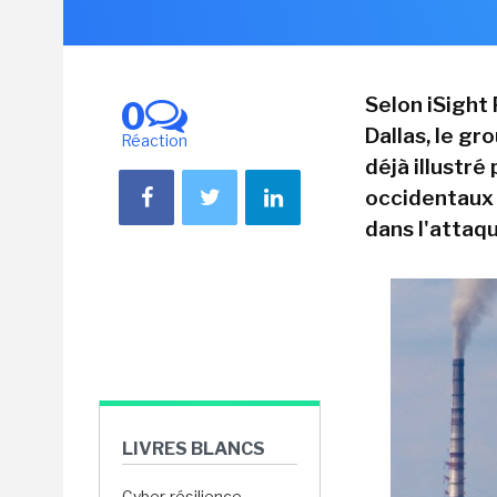
Selon iSight
0
Dallas, le gr
Réaction
déjà illustré
occidentaux 
dans l'attaq
LIVRES BLANCS
Cyber-résilience