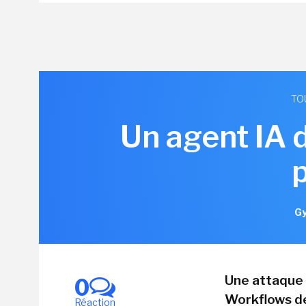
TO
Un agent IA 
Gy
Une attaque 
0
Workflows de
Réaction