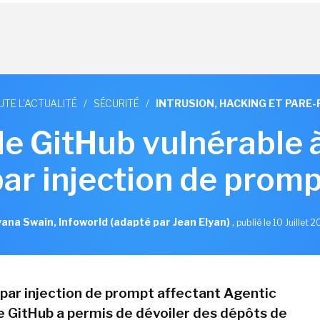
UTE L'ACTUALITÉ
/
SÉCURITÉ
/
INTRUSION, HACKING ET PARE-
de GitHub vulnérable 
par injection de promp
ana Swain, Infoworld (adapté par Jean Elyan)
,
publié le 10 Juillet 
par injection de prompt affectant Agentic
 GitHub a permis de dévoiler des dépôts de