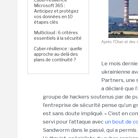
Microsoft 365 :
Anticipez et protégez
vos données en 10
étapes clés
Multicloud : 6 critères
essentiels à la sécurité
Après l'Otan et des
Cyber-résilience : quelle
approche au-delà des
plans de continuité ?
Le mois dernie
ukrainienne ava
Partners, une s
a déclaré que 
groupe de hackers soutenus par de pui
l’entreprise de sécurité pense qu’un
est sans doute impliqué. « C’est en co
servi pour l’attaque avec
un bout de c
Sandworm dans le passé, qui a permis de