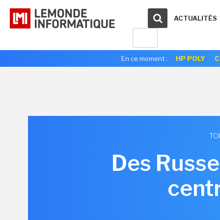
ACTUALITÉS
En ce moment :
HP POLY
C
TO
Des Russes
centr