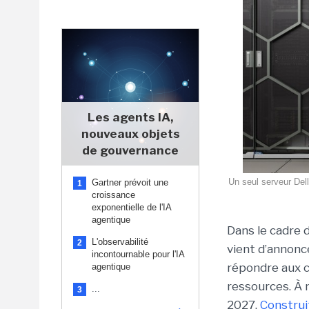
Les agents IA,
nouveaux objets
de gouvernance
Un seul serveur Del
Gartner prévoit une
1
croissance
exponentielle de l'IA
agentique
Dans le cadre 
L'observabilité
2
vient d’annon
incontournable pour l'IA
répondre aux c
agentique
ressources. À 
...
3
2027.
Construi