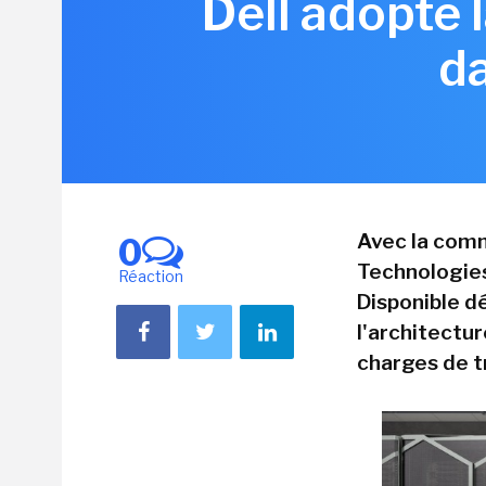
Dell adopte 
d
Avec la comm
0
Technologie
Réaction
Disponible d
l'architectur
charges de t