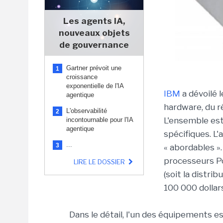
Les agents IA,
nouveaux objets
de gouvernance
Gartner prévoit une
1
croissance
exponentielle de l'IA
IBM
a dévoilé
agentique
hardware, du ré
L'observabilité
2
L'ensemble es
incontournable pour l'IA
agentique
spécifiques. L'
...
3
« abordables ».
processeurs Po
LIRE LE DOSSIER
(soit la distr
100 000 dollars
Dans le détail, l'un des équipements 