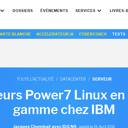
DOSSIERS
ÉVÉNEMENTS
SERVICES
LIVRES-
ARTE BLANCHE
ACCÉLERATEUR IA
CYBERCOACH
TESTS
TOUTE L'ACTUALITÉ
/
DATACENTER
/
SERVEUR
eurs Power7 Linux en 
gamme chez IBM
Jacques Cheminat avec IDG NS
,
publié le 26 Avril 2012