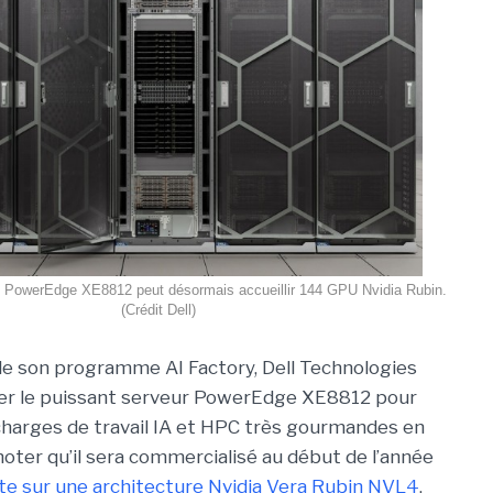
l PowerEdge XE8812 peut désormais accueillir 144 GPU Nvidia Rubin.
(Crédit Dell)
de son programme AI Factory, Dell Technologies
cer le puissant serveur PowerEdge XE8812 pour
harges de travail IA et HPC très gourmandes en
noter qu’il sera commercialisé au début de l’année
te sur une architecture Nvidia Vera Rubin NVL4
,