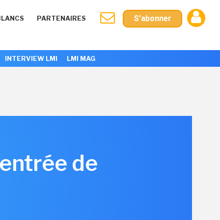
S'abonner
BLANCS
PARTENAIRES
INTERVIEW LMI
LMI MAG
entrée de