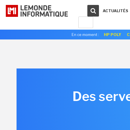
ACTUALITÉS
En ce moment :
HP POLY
C
Des serv