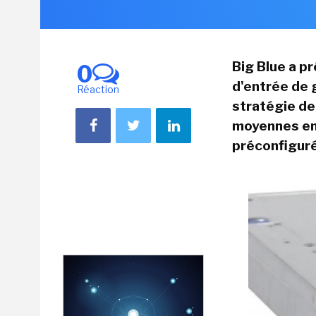
Big Blue a p
0
d'entrée de g
Réaction
stratégie de
moyennes en
préconfigurés