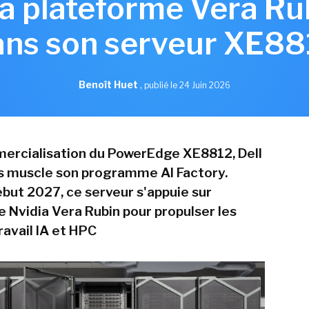
la plateforme Vera Ru
ans son serveur XE88
Benoît Huet
,
publié le 24 Juin 2026
ercialisation du PowerEdge XE8812, Dell
s muscle son programme AI Factory.
ébut 2027, ce serveur s'appuie sur
e Nvidia Vera Rubin pour propulser les
ravail IA et HPC