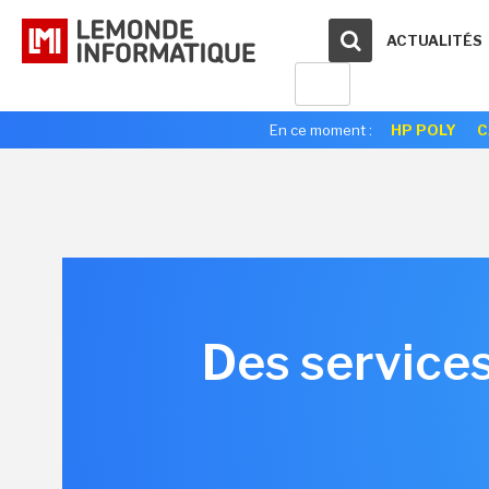
ACTUALITÉS
En ce moment :
HP POLY
C
Des service