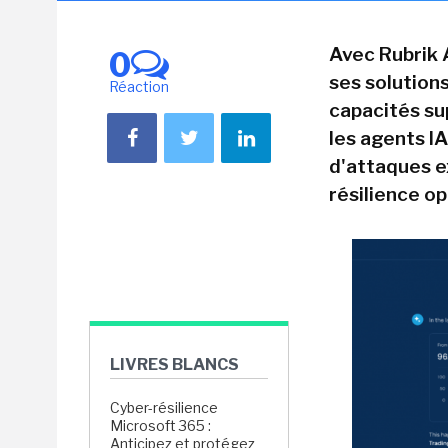
Avec Rubrik A
0
ses solution
Réaction
capacités su
les agents IA
d'attaques e
résilience op
LIVRES BLANCS
Cyber-résilience
Microsoft 365 :
Anticipez et protégez