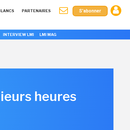
S'abonner
BLANCS
PARTENAIRES
INTERVIEW LMI
LMI MAG
ieurs heures