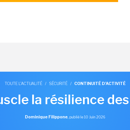
TOUTE L'ACTUALITÉ
/
SÉCURITÉ
/
CONTINUITÉ D'ACTIVITÉ
scle la résilience des
Dominique Filippone
,
publié le 10 Juin 2026