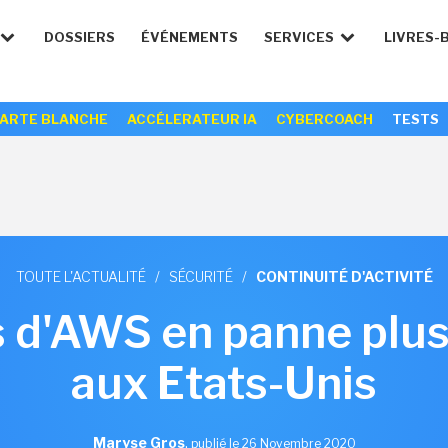
DOSSIERS
ÉVÉNEMENTS
SERVICES
LIVRES-
ARTE BLANCHE
ACCÉLERATEUR IA
CYBERCOACH
TESTS
TOUTE L'ACTUALITÉ
/
SÉCURITÉ
/
CONTINUITÉ D'ACTIVITÉ
s d'AWS en panne plus
aux Etats-Unis
Maryse Gros
,
publié le 26 Novembre 2020