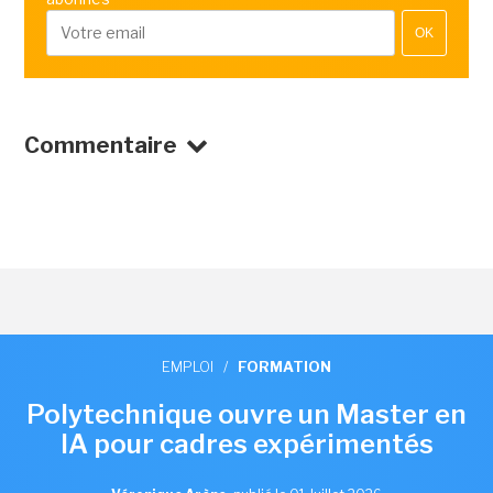
OK
Commentaire
EMPLOI
/
FORMATION
Polytechnique ouvre un Master en
IA pour cadres expérimentés