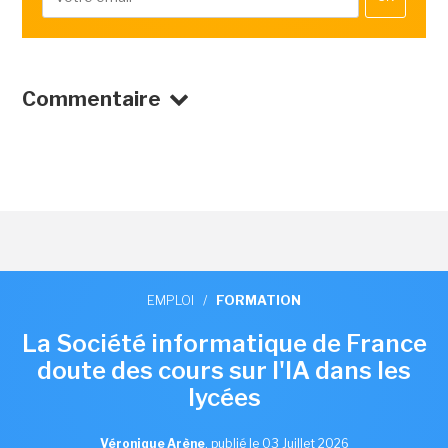
Commentaire
EMPLOI
/
FORMATION
La Société informatique de France
doute des cours sur l'IA dans les
lycées
Véronique Arène
,
publié le 03 Juillet 2026