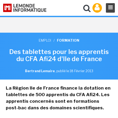
EMPLOI
/
FORMATION
Des tablettes pour les apprentis
du CFA Afi24 d'Ile de France
Bertrand Lemaire
,
publié le 18 Février 2013
La Région Ile de France finance la dotation en
tablettes de 500 apprentis du CFA Afi24. Les
apprentis concernés sont en formations
post-bac dans des domaines scientifiques.