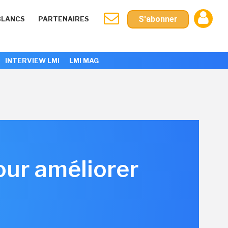
S'abonner
BLANCS
PARTENAIRES
INTERVIEW LMI
LMI MAG
our améliorer