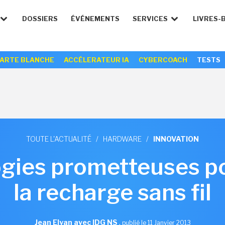
DOSSIERS
ÉVÉNEMENTS
SERVICES
LIVRES-
ARTE BLANCHE
ACCÉLERATEUR IA
CYBERCOACH
TESTS
TOUTE L'ACTUALITÉ
/
HARDWARE
/
INNOVATION
gies prometteuses p
la recharge sans fil
Jean Elyan avec IDG NS
,
publié le 11 Janvier 2013