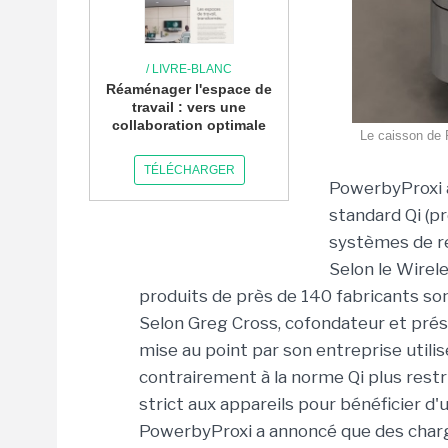
/ LIVRE-BLANC
Réaménager l'espace de
travail : vers une
collaboration optimale
Le caisson de 
TÉLÉCHARGER
PowerbyProxi a
standard Qi (p
systèmes de re
Selon le Wirele
produits de près de 140 fabricants so
Selon Greg Cross, cofondateur et prési
mise au point par son entreprise utilis
contrairement à la norme Qi plus rest
strict aux appareils pour bénéficier d
PowerbyProxi a annoncé que des charg