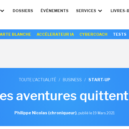
DOSSIERS
ÉVÉNEMENTS
SERVICES
LIVRES-
ARTE BLANCHE
ACCÉLERATEUR IA
CYBERCOACH
TESTS
TOUTE L'ACTUALITÉ
/
BUSINESS
/
START-UP
es aventures quittent
Philippe Nicolas (chroniqueur)
,
publié le 19 Mars 2021