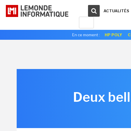
ACTUALITÉS
En ce moment :
HP POLY
C
Deux bell