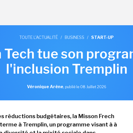
TOUTE L'ACTUALITÉ
/
BUSINESS
/
START-UP
h Tech tue son progr
l'inclusion Tremplin
Véronique Arène
,
publié le 08 Juillet 2026
s réductions budgétaires, la Misson Frech
terme à Tremplin, un programme visant à à
 diversité et la mixité sociale dans