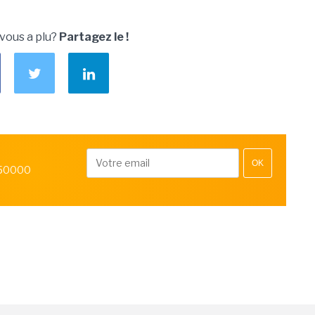
 vous a plu?
Partagez le !
OK
 50000