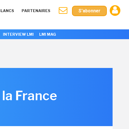
S'abonner
BLANCS
PARTENAIRES
INTERVIEW LMI
LMI MAG
 la France