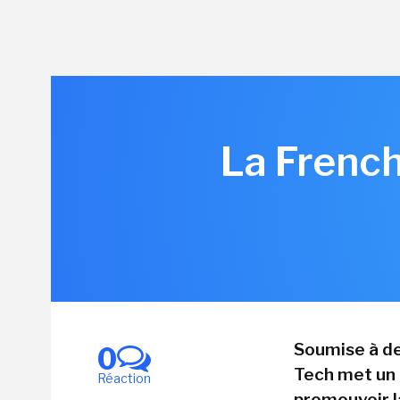
La Frenc
Soumise à de
0
Tech met un 
Réaction
promouvoir la