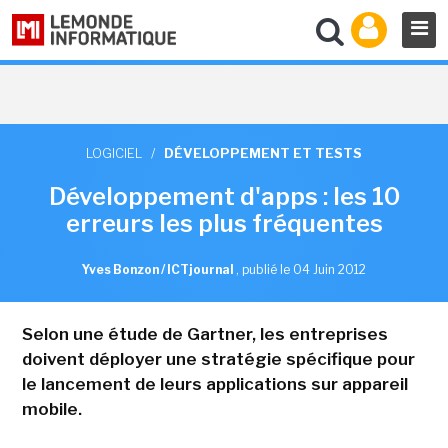
LOGICIEL
/
DÉVELOPPEMENT ET TESTS
Développement d'apps : les 10
erreurs les plus fréquentes
Yves Bonzon / ICTjournal
,
publié le 04 Juin 2012
Selon une étude de Gartner, les entreprises
doivent déployer une stratégie spécifique pour
le lancement de leurs applications sur appareil
mobile.