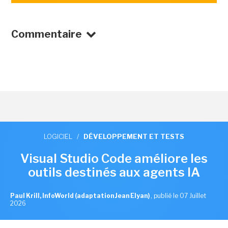
Commentaire
LOGICIEL
/
DÉVELOPPEMENT ET TESTS
Visual Studio Code améliore les
outils destinés aux agents IA
Paul Krill, InfoWorld (adaptation Jean Elyan)
,
publié le 07 Juillet
2026