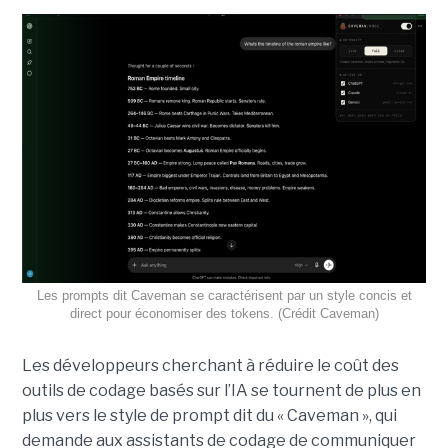
Les prompts dit Caveman se caractérisent par un style concis et
direct pour économiser des tokens. (Crédit Caveman)
Les développeurs cherchant à réduire le coût des
outils de codage basés sur l’IA se tournent de plus en
plus vers le style de prompt dit du « Caveman », qui
demande aux assistants de codage de communiquer