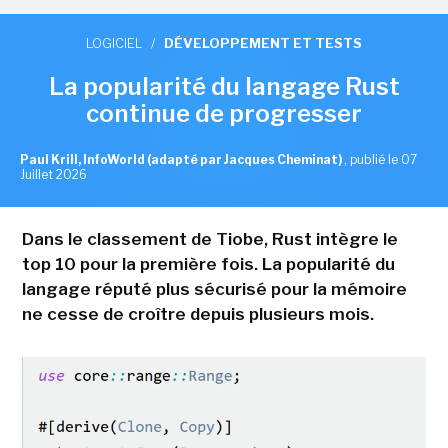
LOGICIEL
/
DÉVELOPPEMENT ET TESTS
La popularité du langage Rust
continue de progresser
Paul Krill, InfoWorld (adapté par Jacques Cheminat)
,
publié le 07
Juillet 2026
Dans le classement de Tiobe, Rust intègre le
top 10 pour la première fois. La popularité du
langage réputé plus sécurisé pour la mémoire
ne cesse de croître depuis plusieurs mois.