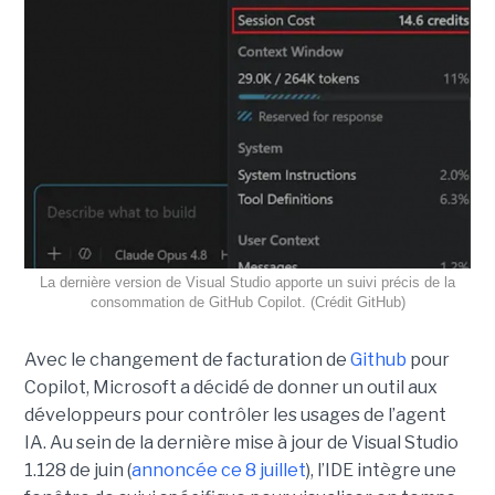
La dernière version de Visual Studio apporte un suivi précis de la
consommation de GitHub Copilot. (Crédit GitHub)
Avec le changement de facturation de
Github
pour
Copilot, Microsoft a décidé de donner un outil aux
développeurs pour contrôler les usages de l’agent
IA. Au sein de la dernière mise à jour de Visual Studio
1.128 de juin (
annoncée ce 8 juillet
), l’IDE intègre une