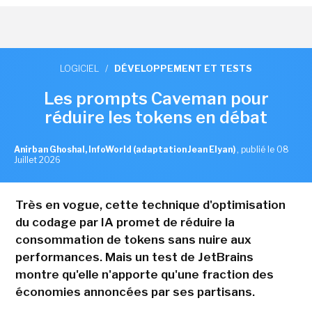
LOGICIEL
/
DÉVELOPPEMENT ET TESTS
Les prompts Caveman pour
réduire les tokens en débat
Anirban Ghoshal, InfoWorld (adaptation Jean Elyan)
,
publié le 08
Juillet 2026
Très en vogue, cette technique d'optimisation
du codage par IA promet de réduire la
consommation de tokens sans nuire aux
performances. Mais un test de JetBrains
montre qu'elle n'apporte qu'une fraction des
économies annoncées par ses partisans.