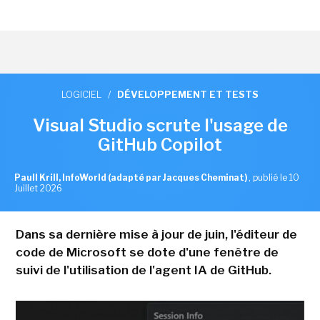
LOGICIEL
/
DÉVELOPPEMENT ET TESTS
Visual Studio scrute l'usage de
GitHub Copilot
Paull Krill, InfoWorld (adapté par Jacques Cheminat)
,
publié le 10
Juillet 2026
Dans sa dernière mise à jour de juin, l'éditeur de
code de Microsoft se dote d'une fenêtre de
suivi de l'utilisation de l'agent IA de GitHub.