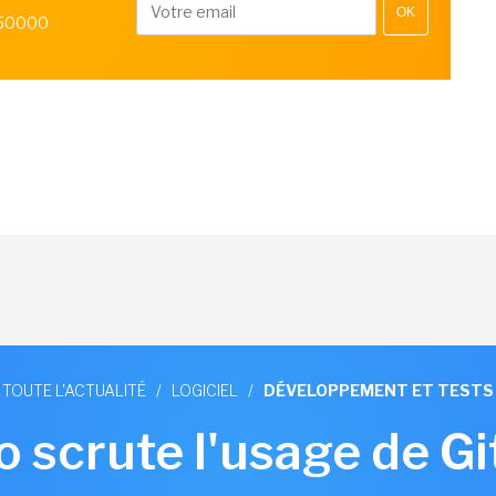
OK
 50000
TOUTE L'ACTUALITÉ
/
LOGICIEL
/
DÉVELOPPEMENT ET TESTS
o scrute l'usage de G