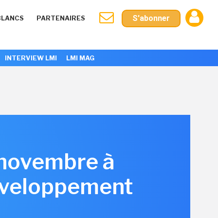
S'abonner
BLANCS
PARTENAIRES
INTERVIEW LMI
LMI MAG
 novembre à
éveloppement