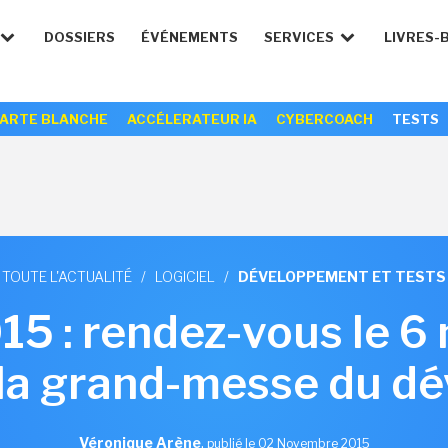
DOSSIERS
ÉVÉNEMENTS
SERVICES
LIVRES-
ARTE BLANCHE
ACCÉLERATEUR IA
CYBERCOACH
TESTS
TOUTE L'ACTUALITÉ
/
LOGICIEL
/
DÉVELOPPEMENT ET TESTS
15 : rendez-vous le 6
 la grand-messe du d
Véronique Arène
,
publié le 02 Novembre 2015