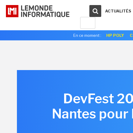
ACTUALITÉS
En ce moment :
HP POLY
C
DevFest 20
Nantes pour