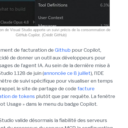
ion de Visual Studio apporte un suivi précis de la consommation de
GitHub Copilot. (Crédit GitHub)
ement de facturation de
Github
pour Copilot,
cidé de donner un outil aux développeurs pour
sages de l’agent IA. Au sein de la dernière mise à
tudio 1.128 de juin (
annoncée ce 8 juillet
), l’IDE
nêtre de suivi spécifique pour visualiser en temps
rappel, le site de partage de code
facture
ation de tokens
plutôt que par requête. La fenêtre
lot Usage » dans le menu du badge Copilot.
 Studio valide désormais la fiabilité des serveurs