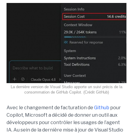
La dernière version de Visual Studio apporte un suivi précis de la
consommation de GitHub Copilot. (Crédit GitHub)
Avec le changement de facturation de
Github
pour
Copilot, Microsoft a décidé de donner un outil aux
développeurs pour contrôler les usages de l’agent
IA. Au sein de la dernière mise à jour de Visual Studio