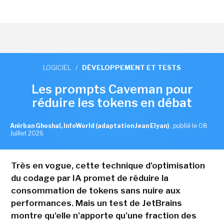
LOGICIEL
/
DÉVELOPPEMENT ET TESTS
Les prompts Caveman pour
réduire les tokens en débat
Anirban Ghoshal, InfoWorld (adaptation Jean Elyan)
,
publié le 08
Juillet 2026
Très en vogue, cette technique d'optimisation
du codage par IA promet de réduire la
consommation de tokens sans nuire aux
performances. Mais un test de JetBrains
montre qu'elle n'apporte qu'une fraction des