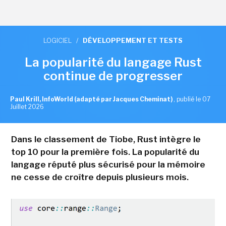
LOGICIEL
/
DÉVELOPPEMENT ET TESTS
La popularité du langage Rust
continue de progresser
Paul Krill, InfoWorld (adapté par Jacques Cheminat)
,
publié le 07
Juillet 2026
Dans le classement de Tiobe, Rust intègre le
top 10 pour la première fois. La popularité du
langage réputé plus sécurisé pour la mémoire
ne cesse de croître depuis plusieurs mois.