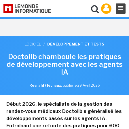
LOGICIEL
/
DÉVELOPPEMENT ET TESTS
Doctolib chamboule les pratiques
de développement avec les agents
IA
Reynald Fléchaux
,
publié le 29 Avril 2026
Début 2026, le spécialiste de la gestion des
rendez-vous médicaux Doctolib a généralisé les
développements basés sur les agents IA.
Entraînant une refonte des pratiques pour 600