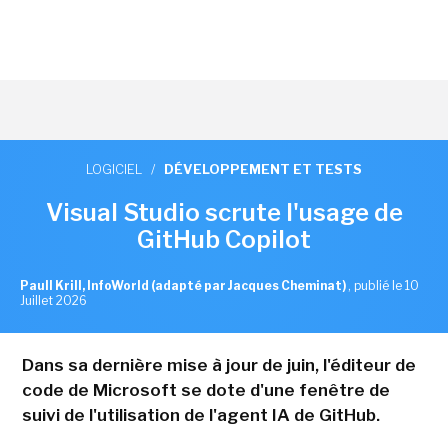
LOGICIEL
/
DÉVELOPPEMENT ET TESTS
Visual Studio scrute l'usage de
GitHub Copilot
Paull Krill, InfoWorld (adapté par Jacques Cheminat)
,
publié le 10
Juillet 2026
Dans sa dernière mise à jour de juin, l'éditeur de
code de Microsoft se dote d'une fenêtre de
suivi de l'utilisation de l'agent IA de GitHub.