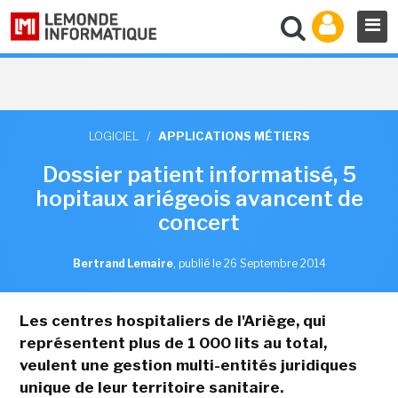
LOGICIEL
/
APPLICATIONS MÉTIERS
Dossier patient informatisé, 5
hopitaux ariégeois avancent de
concert
Bertrand Lemaire
,
publié le 26 Septembre 2014
Les centres hospitaliers de l'Ariège, qui
représentent plus de 1 000 lits au total,
veulent une gestion multi-entités juridiques
unique de leur territoire sanitaire.