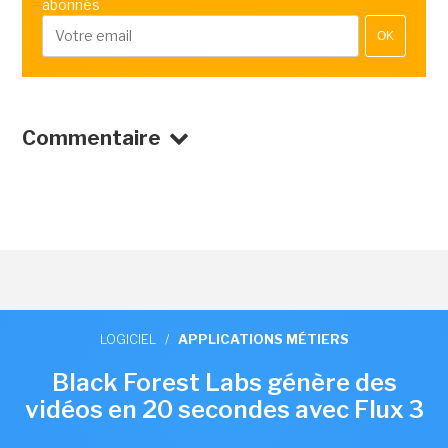
abonnés
OK
Commentaire
LOGICIEL
/
APPLICATIONS MÉTIERS
Black Forest Labs génère des
vidéos en 20 secondes avec Flux 3