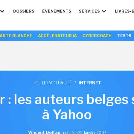
DOSSIERS
ÉVÉNEMENTS
SERVICES
LIVRES-
ARTE BLANCHE
ACCÉLERATEUR IA
CYBERCOACH
TESTS
TOUTE L'ACTUALITÉ
/
INTERNET
r : les auteurs belges
à Yahoo
Vincent Delfau
,
publié le 22 Janvier 2007