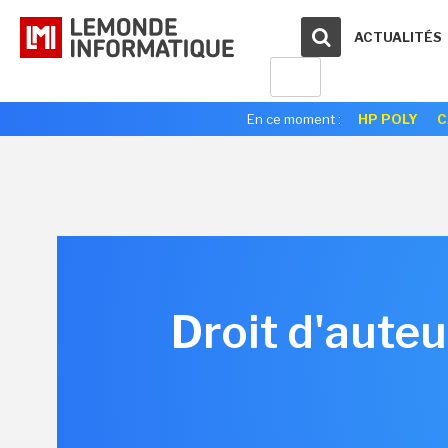
ACTUALITÉS
En ce moment :
HP POLY
C
Droit d'auteu