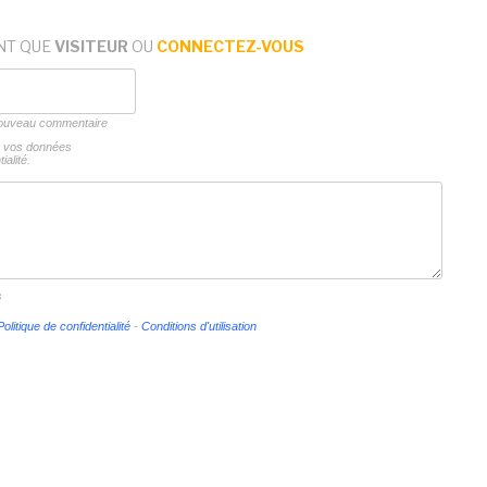
NT QUE
VISITEUR
OU
CONNECTEZ-VOUS
 nouveau commentaire
ns vos données
ialité.
s
Politique de confidentialité
-
Conditions d'utilisation