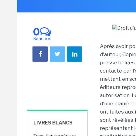
0
Réaction
Après avoir po
d'auteur, Copi
presse belges, 
contacté par l
mettant en scè
éditeurs repro
autorisation. 
d'une manière
ont faites aux
sont révélées f
LIVRES BLANCS
représentant l
Transition numérique