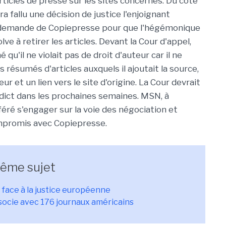
rticles de presse sur les sites concernés. Du côté
ura fallu une décision de justice l'enjoignant
a demande de Copiepresse pour que l'hégémonique
ve à retirer les articles. Devant la Cour d'appel,
 qu'il ne violait pas de droit d'auteur car il ne
s résumés d'articles auxquels il ajoutait la source,
eur et un lien vers le site d'origine. La Cour devrait
dict dans les prochaines semaines. MSN, à
éféré s'engager sur la voie des négociation et
mpromis avec Copiepresse.
même sujet
t face à la justice européenne
socie avec 176 journaux américains