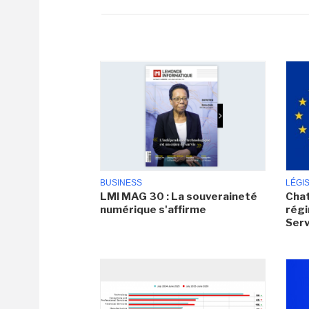
BUSINESS
LÉGI
LMI MAG 30 : La souveraineté
Chat
numérique s'affirme
régi
Serv