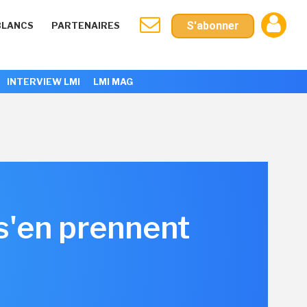
S'abonner
BLANCS
PARTENAIRES
INTERVIEW LMI
LMI MAG
 s'en prennent